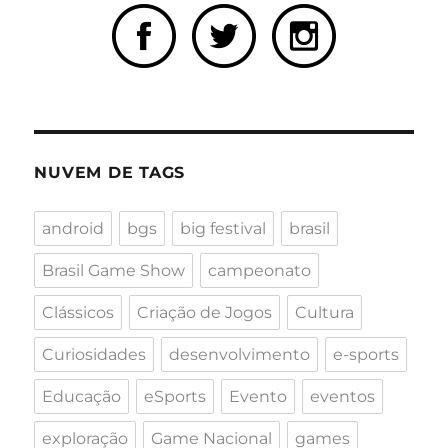
NUVEM DE TAGS
android
bgs
big festival
brasil
Brasil Game Show
campeonato
Clássicos
Criação de Jogos
Cultura
Curiosidades
desenvolvimento
e-sports
Educação
eSports
Evento
eventos
exploração
Game Nacional
games