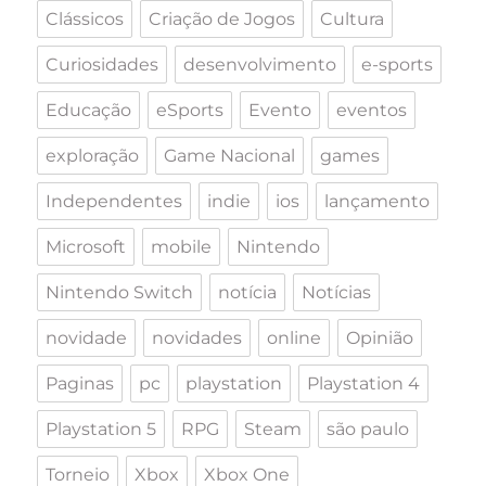
Clássicos
Criação de Jogos
Cultura
Curiosidades
desenvolvimento
e-sports
Educação
eSports
Evento
eventos
exploração
Game Nacional
games
Independentes
indie
ios
lançamento
Microsoft
mobile
Nintendo
Nintendo Switch
notícia
Notícias
novidade
novidades
online
Opinião
Paginas
pc
playstation
Playstation 4
Playstation 5
RPG
Steam
são paulo
Torneio
Xbox
Xbox One