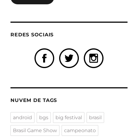
REDES SOCIAIS
NUVEM DE TAGS
android
bgs
big festival
brasil
Brasil Game Show
campeonato