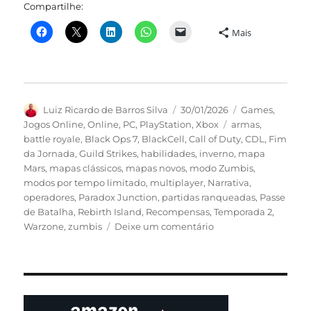
Compartilhe:
Mais
Autor
Publicado
Categorias
Luiz Ricardo de Barros Silva
30/01/2026
Games
,
em
Tags
Jogos Online
,
Online
,
PC
,
PlayStation
,
Xbox
armas
,
battle royale
,
Black Ops 7
,
BlackCell
,
Call of Duty
,
CDL
,
Fim
da Jornada
,
Guild Strikes
,
habilidades
,
inverno
,
mapa
Mars
,
mapas clássicos
,
mapas novos
,
modo Zumbis
,
modos por tempo limitado
,
multiplayer
,
Narrativa
,
operadores
,
Paradox Junction
,
partidas ranqueadas
,
Passe
de Batalha
,
Rebirth Island
,
Recompensas
,
Temporada 2
,
em
Warzone
,
zumbis
Deixe um comentário
Temporada
2
de
Call
of