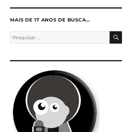
MAIS DE 17 ANOS DE BUSCA…
PES
Pesquisar
por: