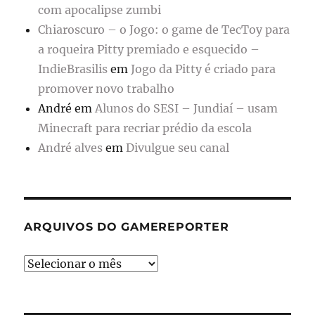
com apocalipse zumbi
Chiaroscuro – o Jogo: o game de TecToy para
a roqueira Pitty premiado e esquecido –
IndieBrasilis
em
Jogo da Pitty é criado para
promover novo trabalho
André
em
Alunos do SESI – Jundiaí – usam
Minecraft para recriar prédio da escola
André alves
em
Divulgue seu canal
ARQUIVOS DO GAMEREPORTER
Arquivos
do
GameReporter