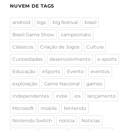
NUVEM DE TAGS
android
bgs
big festival
brasil
Brasil Game Show
campeonato
Clássicos
Criação de Jogos
Cultura
Curiosidades
desenvolvimento
e-sports
Educação
eSports
Evento
eventos
exploração
Game Nacional
games
Independentes
indie
ios
lançamento
Microsoft
mobile
Nintendo
Nintendo Switch
notícia
Notícias