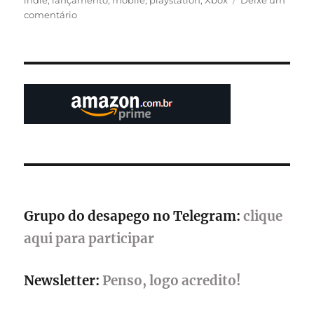
indie
,
lançamento
,
mobile
,
playstation
,
Xbox
Deixe um
em
comentário
Horizon
Chase
presta
homenagem
ao
Ayrton
Senna,
em
sua
maior
expansão
até
o
Grupo do desapego no Telegram:
clique
momento
aqui para participar
Newsletter:
Penso, logo acredito!