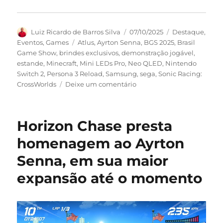
Autor
Publicado
Categorias
Luiz Ricardo de Barros Silva
07/10/2025
Destaque
,
em
Tags
Eventos
,
Games
Atlus
,
Ayrton Senna
,
BGS 2025
,
Brasil
Game Show
,
brindes exclusivos
,
demonstração jogável
,
estande
,
Minecraft
,
Mini LEDs Pro
,
Neo QLED
,
Nintendo
Switch 2
,
Persona 3 Reload
,
Samsung
,
sega
,
Sonic Racing:
em
CrossWorlds
Deixe um comentário
SEGA
leva
Sonic
Horizon Chase presta
Racing:
CrossWorlds
homenagem ao Ayrton
e
Senna, em sua maior
Persona
3
expansão até o momento
Reload
para
o
público
da