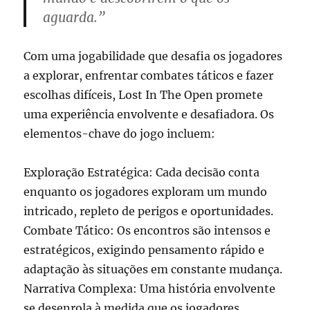
aguarda.”
Com uma jogabilidade que desafia os jogadores
a explorar, enfrentar combates táticos e fazer
escolhas difíceis, Lost In The Open promete
uma experiência envolvente e desafiadora. Os
elementos-chave do jogo incluem:
Exploração Estratégica: Cada decisão conta
enquanto os jogadores exploram um mundo
intricado, repleto de perigos e oportunidades.
Combate Tático: Os encontros são intensos e
estratégicos, exigindo pensamento rápido e
adaptação às situações em constante mudança.
Narrativa Complexa: Uma história envolvente
se desenrola à medida que os jogadores