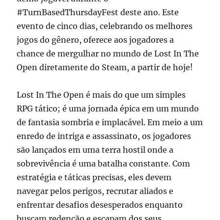
#TurnBasedThursdayFest deste ano. Este
evento de cinco dias, celebrando os melhores
jogos do gênero, oferece aos jogadores a
chance de mergulhar no mundo de Lost In The
Open diretamente do Steam, a partir de hoje!
Lost In The Open é mais do que um simples
RPG tático; é uma jornada épica em um mundo
de fantasia sombria e implacável. Em meio a um
enredo de intriga e assassinato, os jogadores
são lançados em uma terra hostil onde a
sobrevivência é uma batalha constante. Com
estratégia e táticas precisas, eles devem
navegar pelos perigos, recrutar aliados e
enfrentar desafios desesperados enquanto
buscam redenção e escapam dos seus