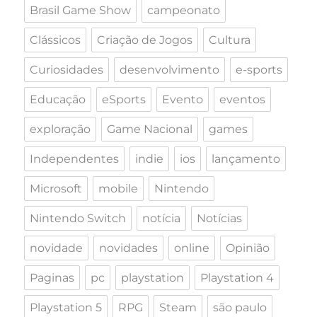
Brasil Game Show
campeonato
Clássicos
Criação de Jogos
Cultura
Curiosidades
desenvolvimento
e-sports
Educação
eSports
Evento
eventos
exploração
Game Nacional
games
Independentes
indie
ios
lançamento
Microsoft
mobile
Nintendo
Nintendo Switch
notícia
Notícias
novidade
novidades
online
Opinião
Paginas
pc
playstation
Playstation 4
Playstation 5
RPG
Steam
são paulo