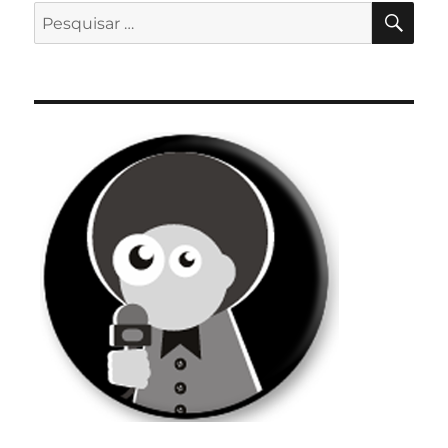
PES
Pesquisar
por: