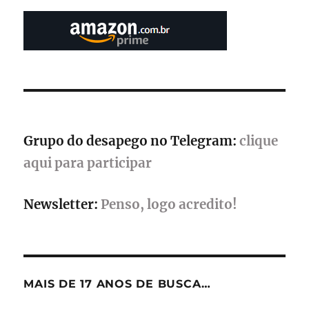
apresenta
Lost
In
The
Open
–
uma
aventura
estratégica
de
Grupo do desapego no Telegram:
clique
alto
risco
aqui para participar
Newsletter:
Penso, logo acredito!
MAIS DE 17 ANOS DE BUSCA…