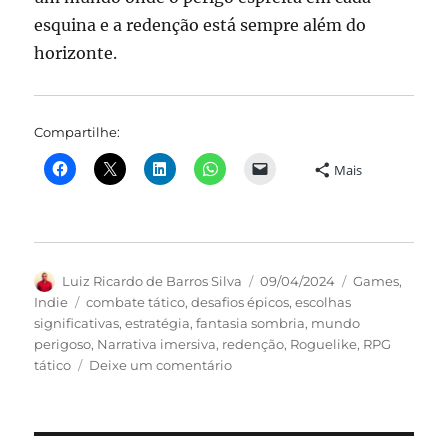
esquina e a redenção está sempre além do
horizonte.
Compartilhe:
Mais
Autor
Publicado
Categorias
Luiz Ricardo de Barros Silva
09/04/2024
Games
,
em
Tags
Indie
combate tático
,
desafios épicos
,
escolhas
significativas
,
estratégia
,
fantasia sombria
,
mundo
perigoso
,
Narrativa imersiva
,
redenção
,
Roguelike
,
RPG
em
tático
Deixe um comentário
Black
Voyage
Games