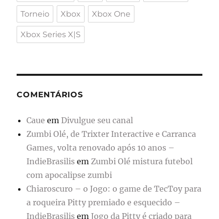
Torneio
Xbox
Xbox One
Xbox Series X|S
COMENTÁRIOS
Caue
em
Divulgue seu canal
Zumbi Olé, de Trixter Interactive e Carranca
Games, volta renovado após 10 anos –
IndieBrasilis
em
Zumbi Olé mistura futebol
com apocalipse zumbi
Chiaroscuro – o Jogo: o game de TecToy para
a roqueira Pitty premiado e esquecido –
IndieBrasilis
em
Jogo da Pitty é criado para