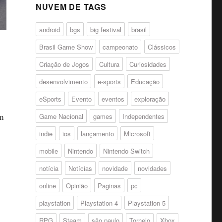
NUVEM DE TAGS
android
bgs
big festival
brasil
Brasil Game Show
campeonato
Clássicos
Criação de Jogos
Cultura
Curiosidades
desenvolvimento
e-sports
Educação
eSports
Evento
eventos
exploração
um
Game Nacional
games
Independentes
.
indie
ios
lançamento
Microsoft
mobile
Nintendo
Nintendo Switch
notícia
Notícias
novidade
novidades
online
Opinião
Paginas
pc
playstation
Playstation 4
Playstation 5
RPG
Steam
são paulo
Torneio
Xbox