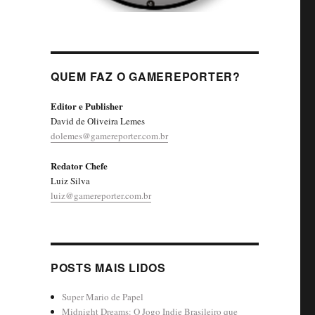
QUEM FAZ O GAMEREPORTER?
Editor e Publisher
David de Oliveira Lemes
dolemes@gamereporter.com.br
Redator Chefe
Luiz Silva
luiz@gamereporter.com.br
POSTS MAIS LIDOS
Super Mario de Papel
Midnight Dreams: O Jogo Indie Brasileiro que