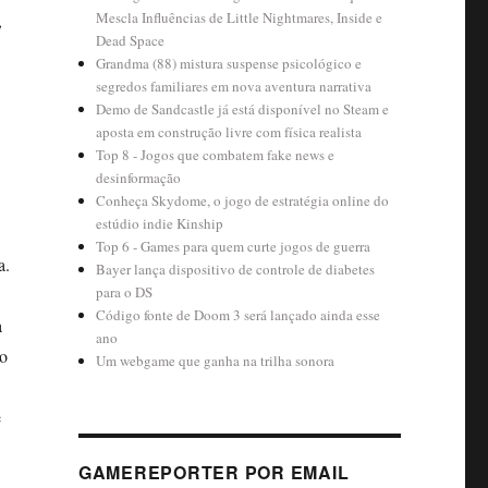
Mescla Influências de Little Nightmares, Inside e
,
Dead Space
Grandma (88) mistura suspense psicológico e
segredos familiares em nova aventura narrativa
Demo de Sandcastle já está disponível no Steam e
aposta em construção livre com física realista
Top 8 - Jogos que combatem fake news e
desinformação
Conheça Skydome, o jogo de estratégia online do
estúdio indie Kinship
Top 6 - Games para quem curte jogos de guerra
a.
Bayer lança dispositivo de controle de diabetes
para o DS
Código fonte de Doom 3 será lançado ainda esse
a
ano
vo
Um webgame que ganha na trilha sonora
e
GAMEREPORTER POR EMAIL