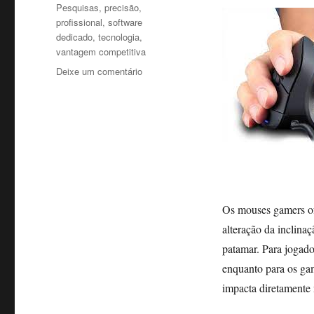
Pesquisas
,
precisão
,
profissional
,
software
dedicado
,
tecnologia
,
vantagem competitiva
em
Deixe um comentário
Afinal,
vale
a
pena
investir
em
mouses
gamers?
Os mouses gamers of
alteração da inclina
patamar. Para jogado
enquanto para os gam
impacta diretamente