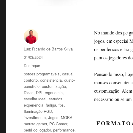
No mundo dos pc game
jogos, em especial 
Autor
Luiz Ricardo de Barros Silva
os periféricos é tão
Publicado
01/03/2024
para os jogadores dos
em
Categorias
Destaque
Tags
botões programáveis
,
casual
,
Pensando nisso, hoje
conforto
,
consistência
,
custo-
mouses convencionai
benefício
,
customização
,
customização. Além 
Dicas
,
DPI
,
ergonomia
,
escolha ideal
,
estudos
,
necessário ou se um 
experiência
,
fadiga
,
fps
,
Iluminação RGB
,
investimento
,
Jogos
,
MOBA
,
FORMATO:
mouse gamer
,
PC Gamer
,
perfil do jogador
,
performance
,