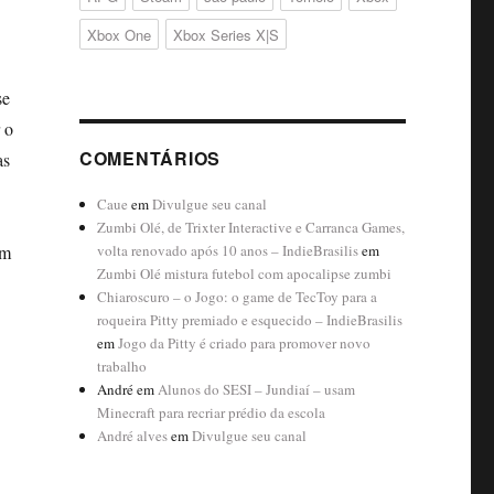
Xbox One
Xbox Series X|S
se
 o
COMENTÁRIOS
as
Caue
em
Divulgue seu canal
Zumbi Olé, de Trixter Interactive e Carranca Games,
em
volta renovado após 10 anos – IndieBrasilis
em
Zumbi Olé mistura futebol com apocalipse zumbi
Chiaroscuro – o Jogo: o game de TecToy para a
roqueira Pitty premiado e esquecido – IndieBrasilis
em
Jogo da Pitty é criado para promover novo
trabalho
André
em
Alunos do SESI – Jundiaí – usam
Minecraft para recriar prédio da escola
André alves
em
Divulgue seu canal