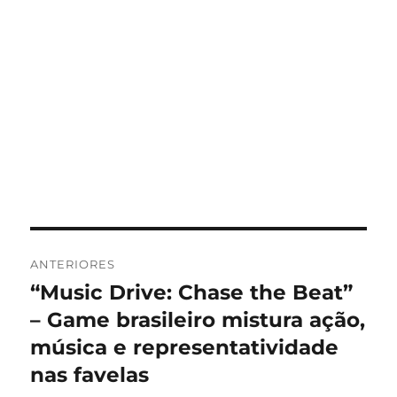
Navegação
ANTERIORES
de
“Music Drive: Chase the Beat”
Post
anterior:
– Game brasileiro mistura ação,
Post
música e representatividade
nas favelas