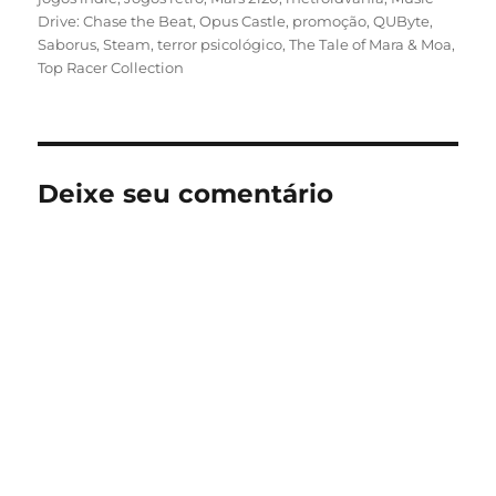
Drive: Chase the Beat
,
Opus Castle
,
promoção
,
QUByte
,
Saborus
,
Steam
,
terror psicológico
,
The Tale of Mara & Moa
,
Top Racer Collection
Deixe seu comentário