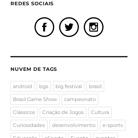
REDES SOCIAIS
NUVEM DE TAGS
android
bgs
big festival
brasil
Brasil Game Show
campeonato
Clássicos
Criação de Jogos
Cultura
Curiosidades
desenvolvimento
e-sports