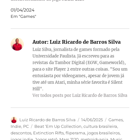
01/04/2024
Em "Games"
Autor:
Luiz Ricardo de Barros Silva
Luiz Silva, jornalista de games formado pela
Universidade Paulista. Já escreveu para as
revistas da Tambor Digital (EGW, Gameworld),
para o site Player 2 entre outras coisas. "Sou um
entusiasta por videogames, apesar de jovem já
tive até um Atari, minha série favorita é Silent
Hill".
Ver todos posts por Luiz Ricardo de Barros Silva
Autor
Publicado
Categorias
Luiz Ricardo de Barros Silva
14/06/2025
Games
,
em
Tags
Indie
,
PC
Beat ‘Em Up Collection
,
cultura brasileira
,
descontos
,
Extinction Rifts
,
fliperama
,
jogos brasileiros
,
jogos indie
,
Jogos retrô
,
Mars 2120
,
metroidvania
,
Music