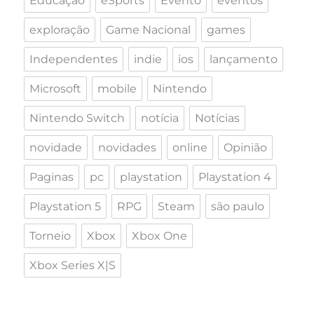
Educação
eSports
Evento
eventos
exploração
Game Nacional
games
Independentes
indie
ios
lançamento
Microsoft
mobile
Nintendo
Nintendo Switch
notícia
Notícias
novidade
novidades
online
Opinião
Paginas
pc
playstation
Playstation 4
Playstation 5
RPG
Steam
são paulo
Torneio
Xbox
Xbox One
Xbox Series X|S