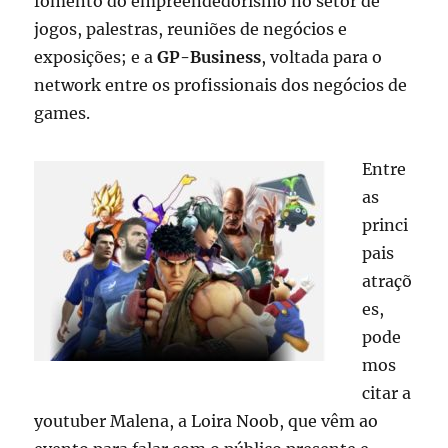
fomento do empreendedorismo no setor de
jogos, palestras, reuniões de negócios e
exposições; e a
GP-Business
, voltada para o
network entre os profissionais dos negócios de
games.
Entre
as
princi
pais
atraçõ
es,
pode
mos
citar a
youtuber Malena, a Loira Noob, que vêm ao