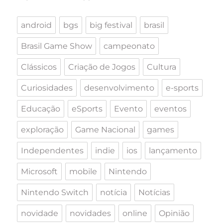
android
bgs
big festival
brasil
Brasil Game Show
campeonato
Clássicos
Criação de Jogos
Cultura
Curiosidades
desenvolvimento
e-sports
Educação
eSports
Evento
eventos
exploração
Game Nacional
games
Independentes
indie
ios
lançamento
Microsoft
mobile
Nintendo
Nintendo Switch
notícia
Notícias
novidade
novidades
online
Opinião