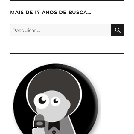
MAIS DE 17 ANOS DE BUSCA…
PES
Pesquisar
por: