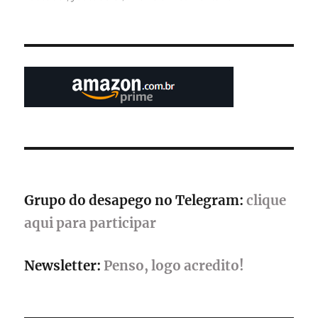
Gamepólitan
–
evento
de
games
em
Salvador,
BA,
reúne
centenas
de
atividades
e
Grupo do desapego no Telegram:
clique
convidados
especiais
aqui para participar
Newsletter:
Penso, logo acredito!