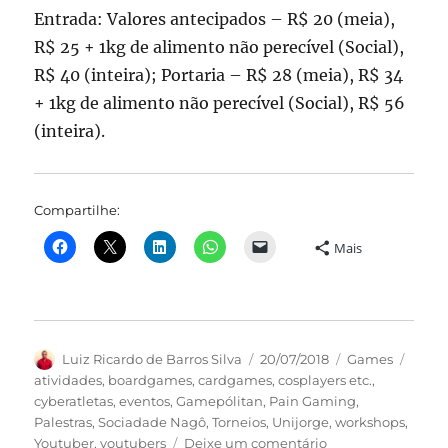
Entrada: Valores antecipados – R$ 20 (meia),
R$ 25 + 1kg de alimento não perecível (Social),
R$ 40 (inteira); Portaria – R$ 28 (meia), R$ 34
+ 1kg de alimento não perecível (Social), R$ 56
(inteira).
Compartilhe:
Mais
Autor
Publicado
Categorias
Tags
Luiz Ricardo de Barros Silva
20/07/2018
Games
em
atividades
,
boardgames
,
cardgames
,
cosplayers etc.
,
cyberatletas
,
eventos
,
Gamepólitan
,
Pain Gaming
,
Palestras
,
Sociadade Nagô
,
Torneios
,
Unijorge
,
workshops
,
em
Youtuber
,
youtubers
Deixe um comentário