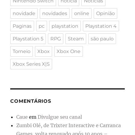
Nintendo Switch
notícia
Notícias
novidade
novidades
online
Opinião
Paginas
pc
playstation
Playstation 4
Playstation 5
RPG
Steam
são paulo
Torneio
Xbox
Xbox One
Xbox Series X|S
COMENTÁRIOS
Caue
em
Divulgue seu canal
Zumbi Olé, de Trixter Interactive e Carranca
Games, volta renovado após 10 anos –