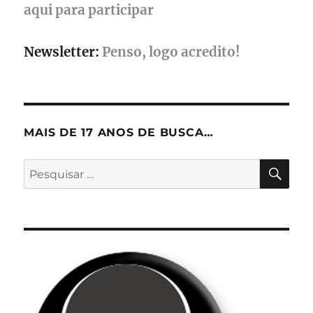
desta
aqui para participar
sexta-
feira
Newsletter:
Penso, logo acredito!
MAIS DE 17 ANOS DE BUSCA…
PES
Pesquisar
por: