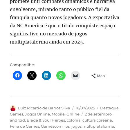
promete unir combates dinâmicos e narrativa
envolvente, mirando tanto o público fiel da
franquia quanto novos jogadores. A expectativa
da NC America é que o título conquiste espaço
significativo no mercado de jogos
multiplataforma ainda em 2025.
Compartilhe:
Mais
Autor
Publicado
Categorias
Luiz Ricardo de Barros Silva
16/07/2025
Destaque
,
em
Tags
Games
,
Jogos Online
,
Mobile
,
Online
2 de setembro
,
android
,
Blade & Soul Heroes
,
colônia
,
cultura coreana
,
Feira de Games
,
Gamescom
,
ios
,
jogos multiplataforma
,