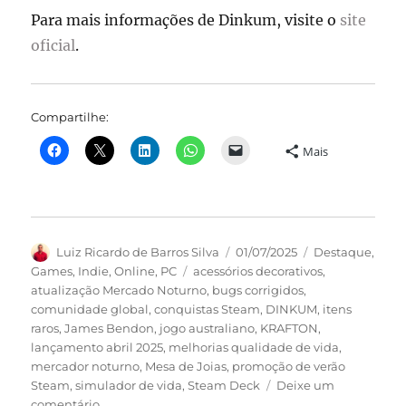
Para mais informações de Dinkum, visite o
site
oficial
.
Compartilhe:
Mais
Autor
Publicado
Categorias
Luiz Ricardo de Barros Silva
01/07/2025
Destaque
,
em
Tags
Games
,
Indie
,
Online
,
PC
acessórios decorativos
,
atualização Mercado Noturno
,
bugs corrigidos
,
comunidade global
,
conquistas Steam
,
DINKUM
,
itens
raros
,
James Bendon
,
jogo australiano
,
KRAFTON
,
lançamento abril 2025
,
melhorias qualidade de vida
,
mercador noturno
,
Mesa de Joias
,
promoção de verão
Steam
,
simulador de vida
,
Steam Deck
Deixe um
em
comentário