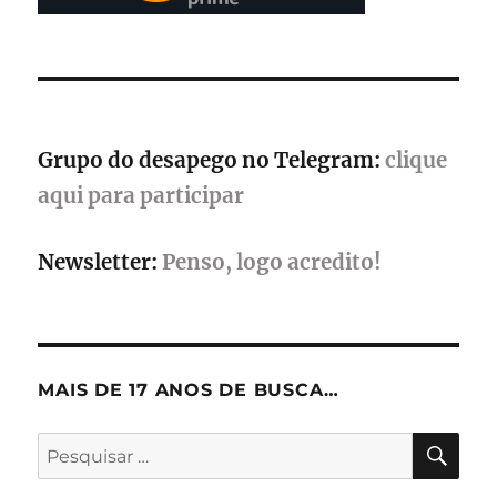
com
seis
novos
jogos
Grupo do desapego no Telegram:
clique
aqui para participar
Newsletter:
Penso, logo acredito!
MAIS DE 17 ANOS DE BUSCA…
PES
Pesquisar
por: