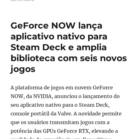
Dinkum
ganha
nova
GeForce NOW lança
atualização
com
aplicativo nativo para
mercador
Steam Deck e amplia
misterioso
e
biblioteca com seis novos
conquistas
feitas
jogos
por
jogadores
A plataforma de jogos em nuvem GeForce
NOW, da NVIDIA, anunciou o lançamento do
seu aplicativo nativo para o Steam Deck,
console portátil da Valve. A novidade permite
que os usuários transmitam jogos com a
potência das GPUs GeForce RTX, elevando a