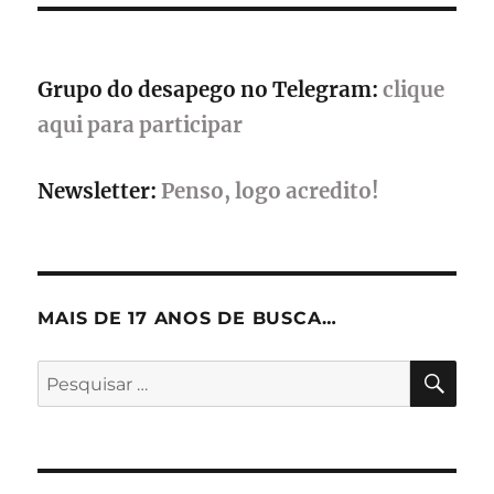
Nintendo
Switch
2
Grupo do desapego no Telegram:
clique
aqui para participar
Newsletter:
Penso, logo acredito!
MAIS DE 17 ANOS DE BUSCA…
PES
Pesquisar
por: