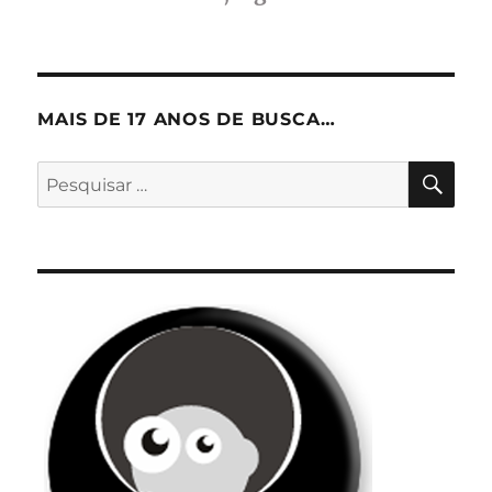
MAIS DE 17 ANOS DE BUSCA…
PES
Pesquisar
por: