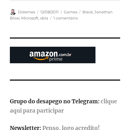
Autor
Publicado
Categorias
Tags
Dolemes
12/08/2011
Games
Braid
,
Jonathan
em
em
Blow
,
Microsoft
,
xbla
1 comentário
Desenvolvedor
critica
XBLA
da
Microsoft
por
sua
burocracia
Grupo do desapego no Telegram:
clique
aqui para participar
Newsletter:
Penso, logo acredito!