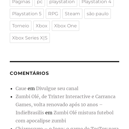
Paginas
pc
playstation
Playstation 4
Playstation 5
RPG
Steam
são paulo
Torneio
Xbox
Xbox One
Xbox Series X|S
COMENTÁRIOS
Caue
em
Divulgue seu canal
Zumbi Olé, de Trixter Interactive e Carranca
Games, volta renovado após 10 anos –
IndieBrasilis
em
Zumbi Olé mistura futebol
com apocalipse zumbi
Chiaroscuro – o Jogo: o game de TecToy para