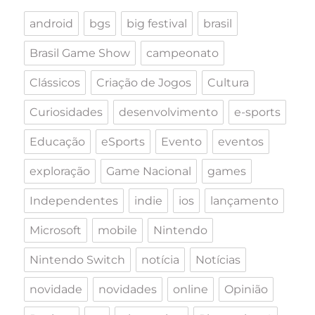
android
bgs
big festival
brasil
Brasil Game Show
campeonato
Clássicos
Criação de Jogos
Cultura
Curiosidades
desenvolvimento
e-sports
Educação
eSports
Evento
eventos
exploração
Game Nacional
games
Independentes
indie
ios
lançamento
Microsoft
mobile
Nintendo
Nintendo Switch
notícia
Notícias
novidade
novidades
online
Opinião