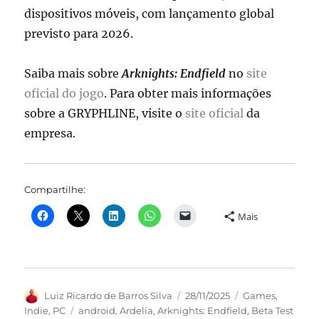
dispositivos móveis, com lançamento global
previsto para 2026.
Saiba mais sobre
Arknights: Endfield
no
site
oficial do jogo
. Para obter mais informações
sobre a GRYPHLINE, visite o
site oficial
da
empresa.
Compartilhe:
Mais
Autor
Publicado
Categorias
Luiz Ricardo de Barros Silva
28/11/2025
Games
,
em
Tags
Indie
,
PC
android
,
Ardelia
,
Arknights: Endfield
,
Beta Test