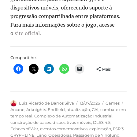
dispositivos móveis, oferecendo suporte à
progressão compartilhada entre plataformas.
Para mais informações sobre o jogo, acesse
o
site oficial
.
Compartilhe:
Mais
Autor
Publicado
Categorias
Tags
Luiz Ricardo de Barros Silva
13/07/2026
Games
em
Arcane
,
Arknights: Endfield
,
atualização
,
CAI
,
combate em
tempo real
,
Complexo de Automatização Industrial
,
construção de bases
,
dispositivos móveis
,
DLSS 4.5
,
Echoes of War
,
eventos comemorativos
,
exploração
,
FSR 3
,
GRYPHLINE
,
Liino
,
Operadoras
,
Passagem de Yinglung
,