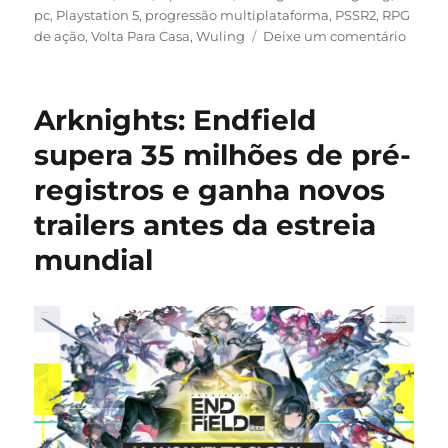
pc
,
Playstation 5
,
progressão multiplataforma
,
PSSR2
,
RPG
em
de ação
,
Volta Para Casa
,
Wuling
Deixe um comentário
Arknig
Endfie
receb
Arknights: Endfield
maior
atuali
supera 35 milhões de pré-
desde
registros e ganha novos
o
lança
trailers antes da estreia
em
16
mundial
de
julho