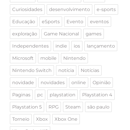
Curiosidades
desenvolvimento
e-sports
Educação
eSports
Evento
eventos
exploração
Game Nacional
games
Independentes
indie
ios
lançamento
Microsoft
mobile
Nintendo
Nintendo Switch
notícia
Notícias
novidade
novidades
online
Opinião
Paginas
pc
playstation
Playstation 4
Playstation 5
RPG
Steam
são paulo
Torneio
Xbox
Xbox One