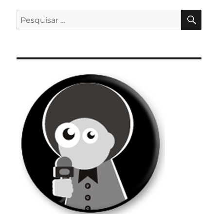
PES
Pesquisar
por: