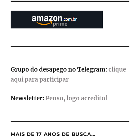
é
lançado
para
Game
Boy
Color
com
dublagem
completa
e
Grupo do desapego no Telegram:
clique
edições
físicas
aqui para participar
limitadas
Newsletter:
Penso, logo acredito!
MAIS DE 17 ANOS DE BUSCA…