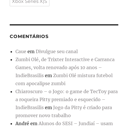
Xbox Series X|S
COMENTÁRIOS
Caue
em
Divulgue seu canal
Zumbi Olé, de Trixter Interactive e Carranca
Games, volta renovado após 10 anos –
IndieBrasilis
em
Zumbi Olé mistura futebol
com apocalipse zumbi
Chiaroscuro – o Jogo: o game de TecToy para
a roqueira Pitty premiado e esquecido –
IndieBrasilis
em
Jogo da Pitty é criado para
promover novo trabalho
André
em
Alunos do SESI – Jundiaí – usam