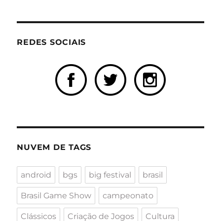
REDES SOCIAIS
NUVEM DE TAGS
android
bgs
big festival
brasil
Brasil Game Show
campeonato
Clássicos
Criação de Jogos
Cultura