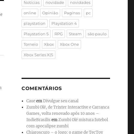
Notícias
novidade
novidades
online
Opinião
Paginas
pc
 e
playstation
Playstation 4
Playstation 5
RPG
Steam
são paulo
Torneio
Xbox
Xbox One
Xbox Series X|S
m
COMENTÁRIOS
Caue
em
Divulgue seu canal
Zumbi Olé, de Trixter Interactive e Carranca
Games, volta renovado após 10 anos –
IndieBrasilis
em
Zumbi Olé mistura futebol
com apocalipse zumbi
Chiaroscuro – o Jogo: o game de TecToy