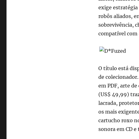
exige estratégia
robôs aliados, e
sobrevivência, 
compatível com 
O título está di
de colecionador.
em PDF, arte de 
(US$ 49,99) traz
lacrada, proteto
os mais exigent
cartucho roxo no
sonora em CD e 