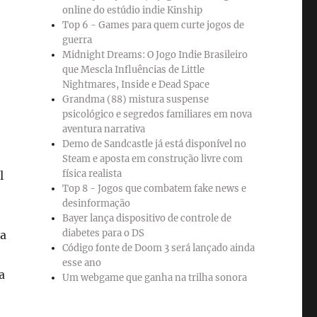
online do estúdio indie Kinship
o
Top 6 - Games para quem curte jogos de
guerra
Midnight Dreams: O Jogo Indie Brasileiro
que Mescla Influências de Little
Nightmares, Inside e Dead Space
Grandma (88) mistura suspense
psicológico e segredos familiares em nova
aventura narrativa
Demo de Sandcastle já está disponível no
Steam e aposta em construção livre com
física realista
l
Top 8 - Jogos que combatem fake news e
desinformação
Bayer lança dispositivo de controle de
diabetes para o DS
ra
Código fonte de Doom 3 será lançado ainda
esse ano
a
Um webgame que ganha na trilha sonora