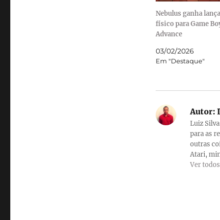
Nebulus ganha lanç
físico para Game Bo
Advance
03/02/2026
Em "Destaque"
Autor:
L
Luiz Silv
para as r
outras co
Atari, min
Ver todos