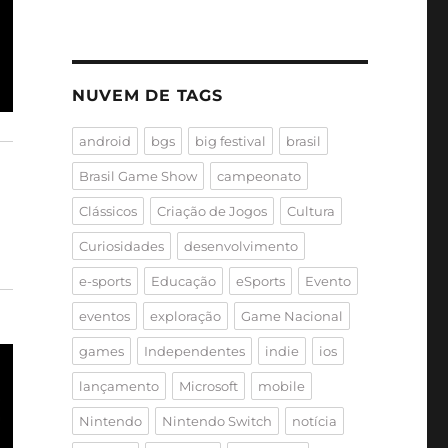
NUVEM DE TAGS
android
bgs
big festival
brasil
Brasil Game Show
campeonato
Clássicos
Criação de Jogos
Cultura
Curiosidades
desenvolvimento
e-sports
Educação
eSports
Evento
eventos
exploração
Game Nacional
games
Independentes
indie
ios
lançamento
Microsoft
mobile
Nintendo
Nintendo Switch
notícia