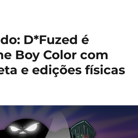
ado: D*Fuzed é
me Boy Color com
a e edições físicas