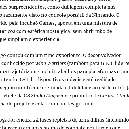
des surpreendentes, como dublagem completa nas
 raramente visto no console portátil da Nintendo. O
lvido pela Incube8 Games, aposta em uma mistura de
áticos com estética nostálgica, sem abrir mão de
ue ampliam a experiência.
ogo contou com um time experiente. O desenvolvedor
 conhecido por
Wing Warriors
(também para GBC), lidero
ma trajetória que inclui trabalhos para plataformas com
intendo Switch, dispositivos móveis e até realidade
seguiu unir técnica refinada e fidelidade ao estilo retrô. J
or-chefe da
GB Studio Magazine
e produtor de
Cosmic Clim
ia do projeto e colaborou no design final.
jogador encara 24 fases repletas de armadilhas (incluindo
 e buracos) em um sistema de combate por turnos que