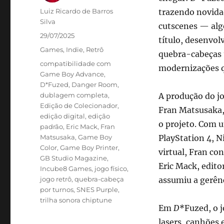
Autor
Luiz Ricardo de Barros
trazendo novida
Silva
cutscenes — algo
Publicado
29/07/2025
título, desenvo
em
Categorias
Games
,
Indie
,
Retrô
quebra-cabeças t
Tags
compatibilidade com
modernizações q
Game Boy Advance
,
D*Fuzed
,
Danger Room
,
dublagem completa
,
A produção do j
Edição de Colecionador
,
Fran Matsusaka,
edição digital
,
edição
o projeto. Com u
padrão
,
Eric Mack
,
Fran
Matsusaka
,
Game Boy
PlayStation 4, N
Color
,
Game Boy Printer
,
virtual, Fran con
GB Studio Magazine
,
Eric Mack, edit
Incube8 Games
,
jogo físico
,
jogo retrô
,
quebra-cabeça
assumiu a gerênc
por turnos
,
SNES Purple
,
trilha sonora chiptune
Em
D*
Fuzed, o 
lasers, canhões