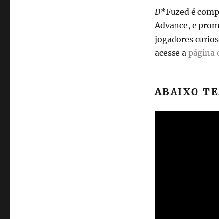
D*
Fuzed é comp
Advance, e prom
jogadores curios
acesse a
página o
ABAIXO TE