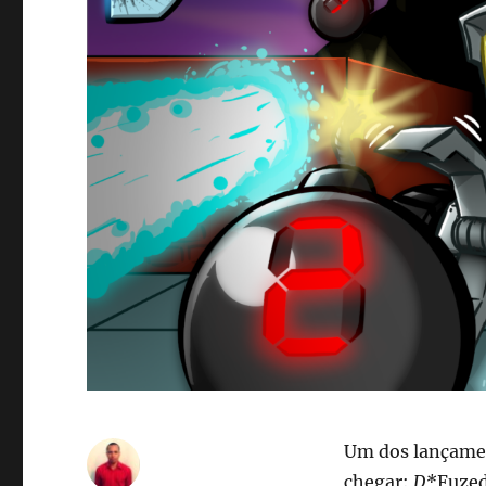
Um dos lançament
chegar:
D*
Fuzed