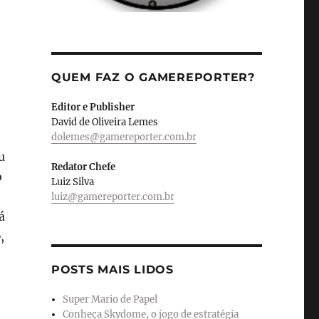
QUEM FAZ O GAMEREPORTER?
Editor e Publisher
David de Oliveira Lemes
dolemes@gamereporter.com.br
u
Redator Chefe
o
Luiz Silva
luiz@gamereporter.com.br
á
b
,
POSTS MAIS LIDOS
Super Mario de Papel
Conheça Skydome, o jogo de estratégia