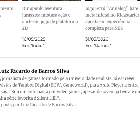
amento
Dinopunk: aventura
Jogo retrô “Annalog” bate
y
jurássica mistura ação e
meta inicial no Kickstarter
surfe em jogo de plataforma
aposta em experiência
2D
completa para NES
16/05/2025
31/03/2026
Em "Indie"
Em "Games"
uiz Ricardo de Barros Silva
a, jornalista de games formado pela Universidade Paulista. Já escreveu
evistas da Tambor Digital (EGW, Gameworld), para o site Player 2 entre
isas. "Sou um entusiasta por videogames, apesar de jovem já tive até u
ha série favorita é Silent Hill".
 posts por Luiz Ricardo de Barros Silva