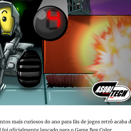
os mais curiosos do ano para fãs de jogos retrô acaba 
 foi oficialmente lançado para o Game Boy Color,