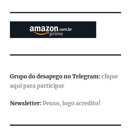
2024
–
Balanço
Geral
da
área
Indie
Grupo do desapego no Telegram:
clique
aqui para participar
Newsletter:
Penso, logo acredito!