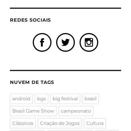
REDES SOCIAIS
NUVEM DE TAGS
android
bgs
big festival
brasil
Brasil Game Show
campeonato
Clássicos
Criação de Jogos
Cultura