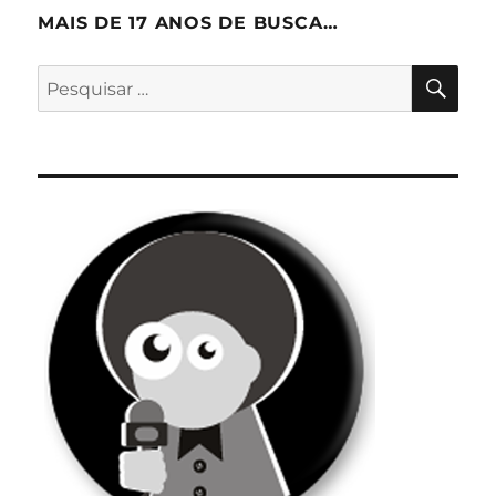
MAIS DE 17 ANOS DE BUSCA…
PES
Pesquisar
por: