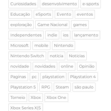
Curiosidades
desenvolvimento
e-sports
Educação
eSports
Evento
eventos
exploração
Game Nacional
games
Independentes
indie
ios
lançamento
Microsoft
mobile
Nintendo
Nintendo Switch
notícia
Notícias
novidade
novidades
online
Opinião
Paginas
pc
playstation
Playstation 4
Playstation 5
RPG
Steam
são paulo
Torneio
Xbox
Xbox One
Xbox Series X|S