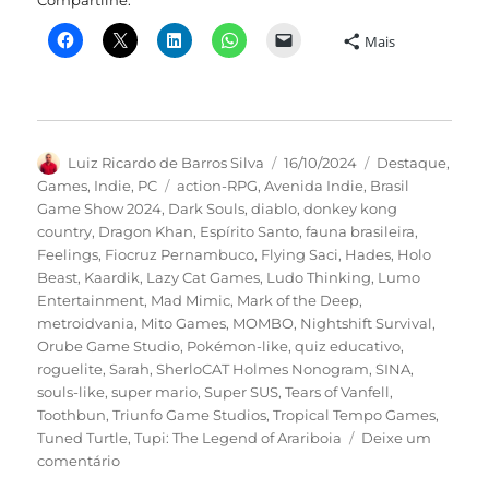
Compartilhe:
Mais
Autor
Publicado
Categorias
Luiz Ricardo de Barros Silva
16/10/2024
Destaque
,
em
Tags
Games
,
Indie
,
PC
action-RPG
,
Avenida Indie
,
Brasil
Game Show 2024
,
Dark Souls
,
diablo
,
donkey kong
country
,
Dragon Khan
,
Espírito Santo
,
fauna brasileira
,
Feelings
,
Fiocruz Pernambuco
,
Flying Saci
,
Hades
,
Holo
Beast
,
Kaardik
,
Lazy Cat Games
,
Ludo Thinking
,
Lumo
Entertainment
,
Mad Mimic
,
Mark of the Deep
,
metroidvania
,
Mito Games
,
MOMBO
,
Nightshift Survival
,
Orube Game Studio
,
Pokémon-like
,
quiz educativo
,
roguelite
,
Sarah
,
SherloCAT Holmes Nonogram
,
SINA
,
souls-like
,
super mario
,
Super SUS
,
Tears of Vanfell
,
Toothbun
,
Triunfo Game Studios
,
Tropical Tempo Games
,
Tuned Turtle
,
Tupi: The Legend of Arariboia
Deixe um
em
comentário
BGS