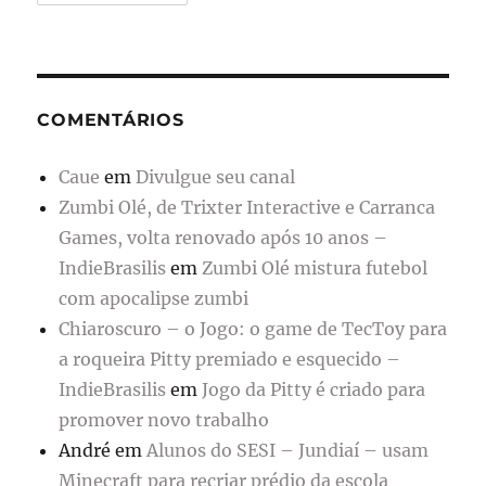
COMENTÁRIOS
Caue
em
Divulgue seu canal
Zumbi Olé, de Trixter Interactive e Carranca
Games, volta renovado após 10 anos –
IndieBrasilis
em
Zumbi Olé mistura futebol
com apocalipse zumbi
Chiaroscuro – o Jogo: o game de TecToy para
a roqueira Pitty premiado e esquecido –
IndieBrasilis
em
Jogo da Pitty é criado para
promover novo trabalho
André
em
Alunos do SESI – Jundiaí – usam
Minecraft para recriar prédio da escola