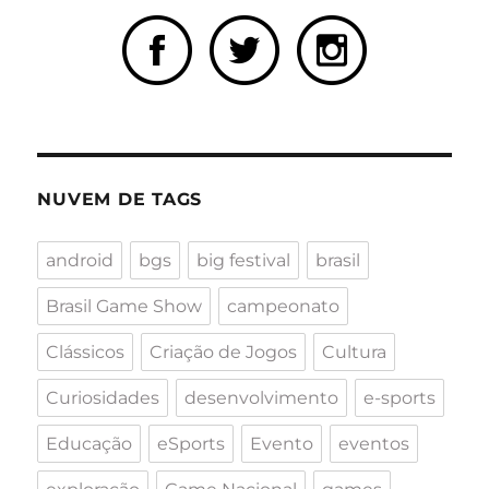
NUVEM DE TAGS
android
bgs
big festival
brasil
Brasil Game Show
campeonato
Clássicos
Criação de Jogos
Cultura
Curiosidades
desenvolvimento
e-sports
Educação
eSports
Evento
eventos