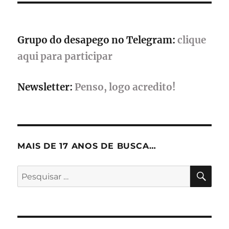
em
três
títulos
populares
Grupo do desapego no Telegram:
clique
aqui para participar
Newsletter:
Penso, logo acredito!
MAIS DE 17 ANOS DE BUSCA…
PES
Pesquisar
por: