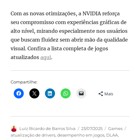
Com as novas otimizações, a NVIDIA reforça
seu compromisso com experiências gráficas de
alto nível, mirando especialmente nos usuários
que buscam fluidez sem abrir mão da qualidade
visual. Confira a lista completa de jogos
atualizados
aqui
.
Compartilhe:
Mais
Autor
Publicado
Categorias
Tags
Luiz Ricardo de Barros Silva
23/07/2025
Games
em
atualização de drivers
,
desempenho em jogos
,
DLAA
,