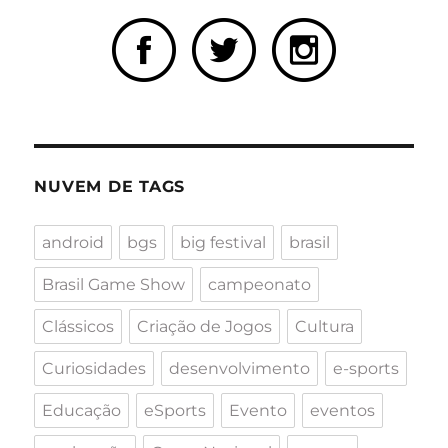
NUVEM DE TAGS
android
bgs
big festival
brasil
Brasil Game Show
campeonato
Clássicos
Criação de Jogos
Cultura
Curiosidades
desenvolvimento
e-sports
Educação
eSports
Evento
eventos