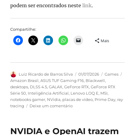
podem ser encontrados neste
link
.
Compartilhe:
Mais
Autor
Publicado
Categorias
Tags
Luiz Ricardo de Barros Silva
01/07/2026
Games
em
Amazon Brasil
,
ASUS TUF Gaming F16
,
Blackwell
,
desktops
,
DLSS 4.5
,
GALAX
,
GeForce RTX
,
GeForce RTX
Série 50
,
Inteligência Artificial
,
Lenovo LOQ E
,
MSI
,
notebooks gamer
,
NVidia
,
placas de vídeo
,
Prime Day
,
ray
em
tracing
Deixe um comentário
NVIDIA
reúne
ofertas
NVIDIA e OpenAI trazem
de