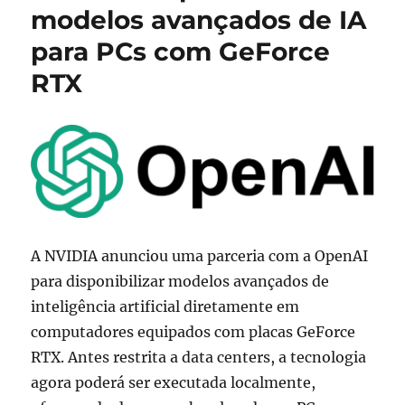
notebooks
modelos avançados de IA
e
para PCs com GeForce
placas
GeForce
RTX
RTX
para
o
Prime
Day
da
Amazon
A NVIDIA anunciou uma parceria com a OpenAI
para disponibilizar modelos avançados de
inteligência artificial diretamente em
computadores equipados com placas GeForce
RTX. Antes restrita a data centers, a tecnologia
agora poderá ser executada localmente,