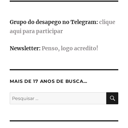
e
talentos
independentes
Grupo do desapego no Telegram:
clique
aqui para participar
Newsletter:
Penso, logo acredito!
MAIS DE 17 ANOS DE BUSCA…
PES
Pesquisar
por: