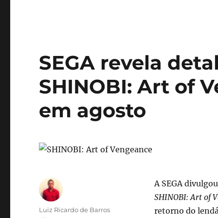
SEGA revela deta
SHINOBI: Art of 
em agosto
A SEGA divulgou
SHINOBI: Art of 
Autor
Luiz Ricardo de Barros
retorno do lendá