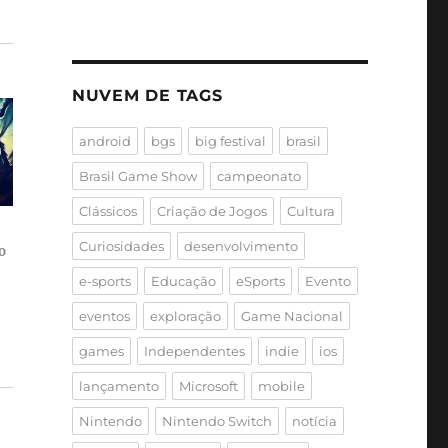
NUVEM DE TAGS
android
bgs
big festival
brasil
Brasil Game Show
campeonato
Clássicos
Criação de Jogos
Cultura
Curiosidades
desenvolvimento
o
e-sports
Educação
eSports
Evento
eventos
exploração
Game Nacional
games
Independentes
indie
ios
lançamento
Microsoft
mobile
Nintendo
Nintendo Switch
notícia