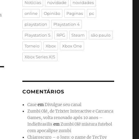
Notícias
novidade
novidades
online
Opinião
Paginas
pc
m
playstation
Playstation 4
Playstation 5
RPG
Steam
são paulo
Torneio
Xbox
Xbox One
Xbox Series X|S
COMENTÁRIOS
Caue
em
Divulgue seu canal
Zumbi Olé, de Trixter Interactive e Carranca
Games, volta renovado após 10 anos –
IndieBrasilis
em
Zumbi Olé mistura futebol
com apocalipse zumbi
Chiaroscuro – o Jogo: o game de TecToy