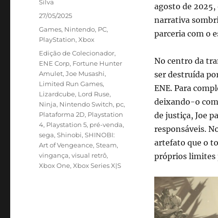
Silva
agosto de 2025,
Publicado
27/05/2025
narrativa sombri
em
Categorias
Games
,
Nintendo
,
PC
,
parceria com o e
PlayStation
,
Xbox
Tags
Edição de Colecionador
,
No centro da tra
ENE Corp
,
Fortune Hunter
Amulet
,
Joe Musashi
,
ser destruída po
Limited Run Games
,
ENE. Para comple
Lizardcube
,
Lord Ruse
,
deixando-o como
Ninja
,
Nintendo Switch
,
pc
,
Plataforma 2D
,
Playstation
de justiça, Joe 
4
,
Playstation 5
,
pré-venda
,
responsáveis. N
sega
,
Shinobi
,
SHINOBI:
artefato que o t
Art of Vengeance
,
Steam
,
vingança
,
visual retrô
,
próprios limites
Xbox One
,
Xbox Series X|S