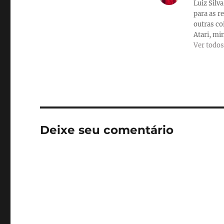
Luiz Silv
para as r
outras co
Atari, min
Ver todos
Deixe seu comentário