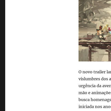
O novo trailer l
vislumbres dos a
urgência da aven
mão e animações 
busca homenagea
iniciada nos ano