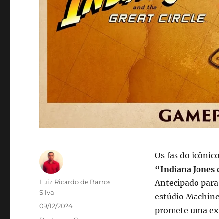
Os fãs do icôni
“Indiana Jones 
Autor
Luiz Ricardo de Barros
Antecipado para
Silva
estúdio Machine
Publicado
09/12/2024
promete uma exp
em