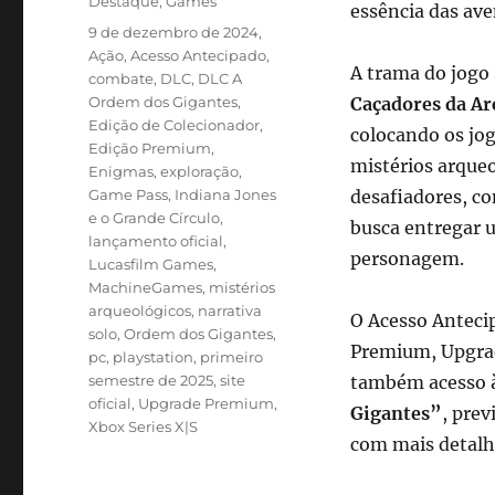
Categorias
Destaque
,
Games
essência das ave
Tags
9 de dezembro de 2024
,
Ação
,
Acesso Antecipado
,
A trama do jogo
combate
,
DLC
,
DLC A
Ordem dos Gigantes
,
Caçadores da Ar
Edição de Colecionador
,
colocando os jog
Edição Premium
,
mistérios arque
Enigmas
,
exploração
,
Game Pass
,
Indiana Jones
desafiadores, c
e o Grande Círculo
,
busca entregar u
lançamento oficial
,
personagem.
Lucasfilm Games
,
MachineGames
,
mistérios
arqueológicos
,
narrativa
O Acesso Antecip
solo
,
Ordem dos Gigantes
,
Premium, Upgrad
pc
,
playstation
,
primeiro
semestre de 2025
,
site
também acesso 
oficial
,
Upgrade Premium
,
Gigantes”
, prev
Xbox Series X|S
com mais detalh