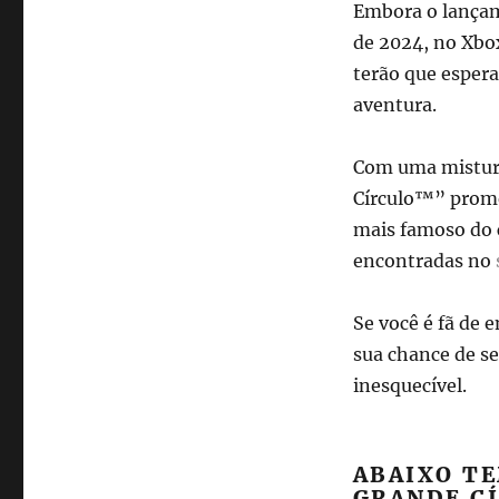
Embora o lançam
de 2024, no Xbox
terão que espera
aventura.
Com uma mistura 
Círculo™” prome
mais famoso do 
encontradas no
Se você é fã de 
sua chance de s
inesquecível.
ABAIXO TE
GRANDE C