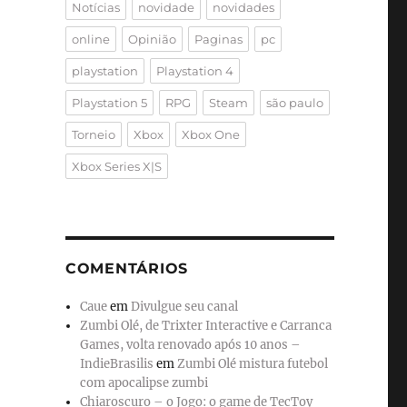
Notícias
novidade
novidades
online
Opinião
Paginas
pc
playstation
Playstation 4
Playstation 5
RPG
Steam
são paulo
Torneio
Xbox
Xbox One
Xbox Series X|S
COMENTÁRIOS
Caue
em
Divulgue seu canal
Zumbi Olé, de Trixter Interactive e Carranca
Games, volta renovado após 10 anos –
IndieBrasilis
em
Zumbi Olé mistura futebol
com apocalipse zumbi
Chiaroscuro – o Jogo: o game de TecToy