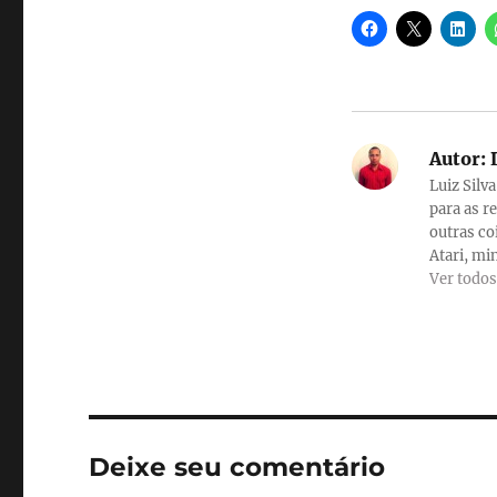
Autor:
L
Luiz Silv
para as r
outras co
Atari, min
Ver todos
Deixe seu comentário