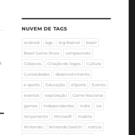
NUVEM DE TAGS
android
bgs
big festival
brasil
Brasil Game Show
campeonato
m
Clássicos
Criação de Jogos
Cultura
Curiosidades
desenvolvimento
e-sports
Educação
eSports
Evento
eventos
exploração
Game Nacional
games
Independentes
indie
ios
lançamento
Microsoft
mobile
Nintendo
Nintendo Switch
notícia