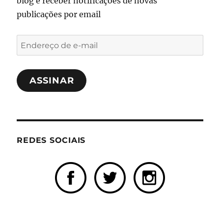
blog e receber notificações de novas
publicações por email
Endereço
de
e-
ASSINAR
mail
REDES SOCIAIS