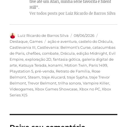
tive até um Atari, minha série favorita é Silent
Hill".
Ver todos posts por Luiz Ricardo de Barros Silva
Autor
Publicado
Categorias
Luiz Ricardo de Barros Silva
08/06/2026
em
Tags
Destaque
,
Games
ação e aventura
,
castelo do Drácula
,
Castlevania III
,
Castlevania: Belmont’s Curse
,
catacumbas
de Paris
,
chefões
,
combate
,
Drácula
,
edição Midnight
,
Evil
Empire
,
exploração 2D
,
fantasia gótica
,
galeria digital de
arte
,
Katsuya Terada
,
konami
,
Motion Twin
,
Paris 1499
,
Playstation 5
,
pré-venda
,
Retrato de Família
,
Rose
Belmont
,
Steam
,
traje Alucard
,
traje Sypha
,
traje Trevor
Belmont
,
Trevor Belmont
,
trilha sonora
,
Vampire Killer
,
Videogames
,
Xbox Games Showcase
,
Xbox no PC
,
Xbox
Series X|S