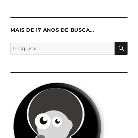
MAIS DE 17 ANOS DE BUSCA…
PES
Pesquisar
por: