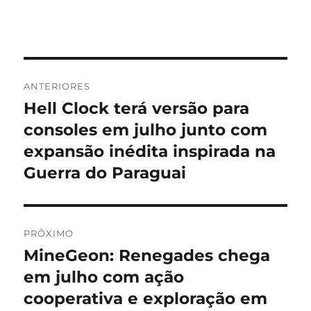
Navegação
ANTERIORES
de
Hell Clock terá versão para
Post
anterior:
consoles em julho junto com
Post
expansão inédita inspirada na
Guerra do Paraguai
PRÓXIMO
MineGeon: Renegades chega
Próximo
post:
em julho com ação
cooperativa e exploração em