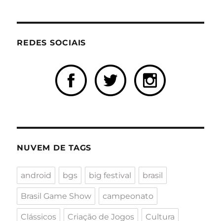
REDES SOCIAIS
NUVEM DE TAGS
android
bgs
big festival
brasil
Brasil Game Show
campeonato
Clássicos
Criação de Jogos
Cultura