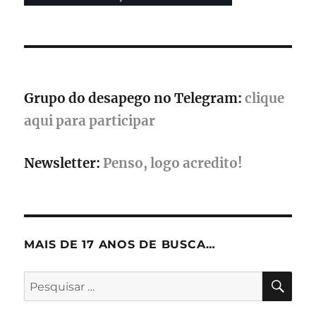
aposta
em
narrativa
interativa
no
universo
Grupo do desapego no Telegram:
clique
da
franquia
aqui para participar
Newsletter:
Penso, logo acredito!
MAIS DE 17 ANOS DE BUSCA…
PES
Pesquisar
por: