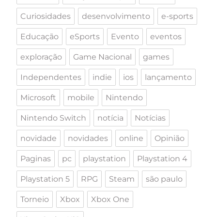
Curiosidades
desenvolvimento
e-sports
Educação
eSports
Evento
eventos
exploração
Game Nacional
games
Independentes
indie
ios
lançamento
Microsoft
mobile
Nintendo
Nintendo Switch
notícia
Notícias
novidade
novidades
online
Opinião
Paginas
pc
playstation
Playstation 4
Playstation 5
RPG
Steam
são paulo
Torneio
Xbox
Xbox One