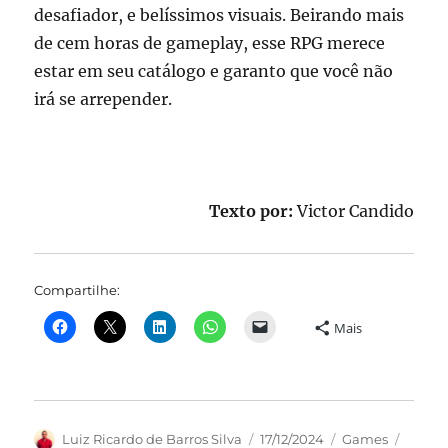
desafiador, e belíssimos visuais. Beirando mais
de cem horas de gameplay, esse RPG merece
estar em seu catálogo e garanto que você não
irá se arrepender.
Texto por:
Victor Candido
Compartilhe:
Mais
Autor
Publicado
Categorias
Tags
Luiz Ricardo de Barros Silva
17/12/2024
Games