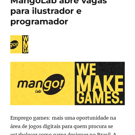
MangoLab abre vagas
Finalboss
para ilustrador e
abre
vaga
programador
para
ilustrador
Emprego games: mais uma oportunidade na
área de jogos digitais para quem procura se
estabelecer como game designer no Brasil. A