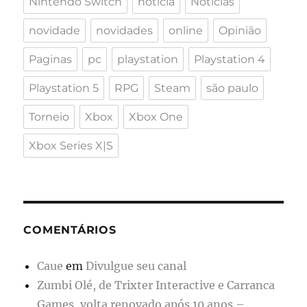
Nintendo Switch
notícia
Notícias
novidade
novidades
online
Opinião
Paginas
pc
playstation
Playstation 4
Playstation 5
RPG
Steam
são paulo
Torneio
Xbox
Xbox One
Xbox Series X|S
COMENTÁRIOS
Caue
em
Divulgue seu canal
Zumbi Olé, de Trixter Interactive e Carranca
Games, volta renovado após 10 anos –