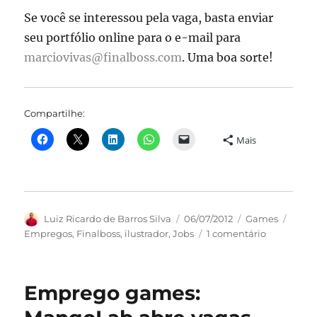
Se você se interessou pela vaga, basta enviar
seu portfólio online para o e-mail para
marciovivas@finalboss.com
. Uma boa sorte!
Compartilhe:
Mais
Autor
Publicado
Categorias
Tags
Luiz Ricardo de Barros Silva
06/07/2012
Games
em
em
Empregos
,
Finalboss
,
ilustrador
,
Jobs
1 comentário
Emprego
na
área
Emprego games:
de
games: