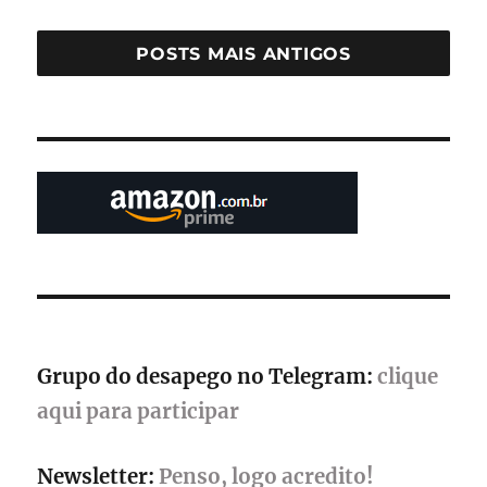
games:
MangoLab
abre
POSTS MAIS ANTIGOS
vagas
para
ilustrador
e
programador
Grupo do desapego no Telegram:
clique
aqui para participar
Newsletter:
Penso, logo acredito!