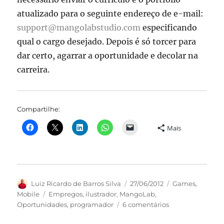
atualizado para o seguinte endereço de e-mail:
support@mangolabstudio.com
especificando
qual o cargo desejado. Depois é só torcer para
dar certo, agarrar a oportunidade e decolar na
carreira.
Compartilhe:
Mais
Autor
Publicado
Categorias
Luiz Ricardo de Barros Silva
27/06/2012
Games
,
em
Tags
Mobile
Empregos
,
ilustrador
,
MangoLab
,
em
Oportunidades
,
programador
6 comentários
Emprego