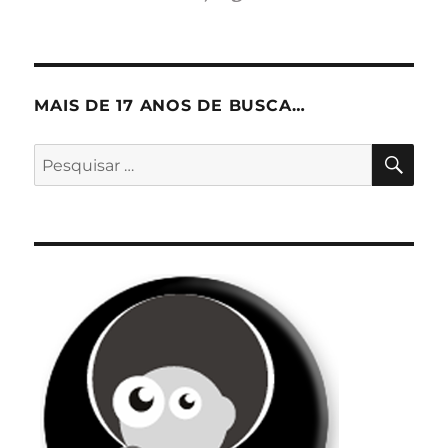
MAIS DE 17 ANOS DE BUSCA…
PES
Pesquisar
por: