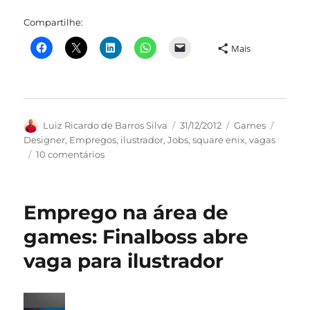
Compartilhe:
Mais
Autor
Publicado
Categorias
Tags
Luiz Ricardo de Barros Silva
31/12/2012
Games
em
Designer
,
Empregos
,
ilustrador
,
Jobs
,
square enix
,
vagas
em
10 comentários
Emprego:
Square-
Enix
Emprego na área de
contrata
Designer
games: Finalboss abre
Gráfico
vaga para ilustrador
/
Ilustrador