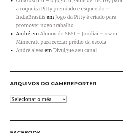
Chiaroscuro – o Jogo: o game de TecToy para
a roqueira Pitty premiado e esquecido –
IndieBrasilis
em
Jogo da Pitty é criado para
promover novo trabalho
André
em
Alunos do SESI – Jundiaí – usam
Minecraft para recriar prédio da escola
André alves
em
Divulgue seu canal
ARQUIVOS DO GAMEREPORTER
Arquivos
do
GameReporter
FACEBOOK