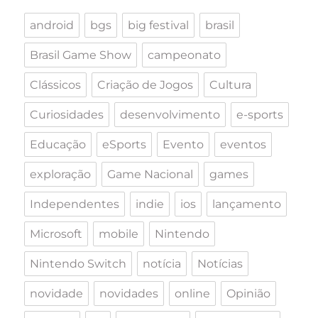
android
bgs
big festival
brasil
Brasil Game Show
campeonato
Clássicos
Criação de Jogos
Cultura
Curiosidades
desenvolvimento
e-sports
Educação
eSports
Evento
eventos
exploração
Game Nacional
games
Independentes
indie
ios
lançamento
Microsoft
mobile
Nintendo
Nintendo Switch
notícia
Notícias
novidade
novidades
online
Opinião