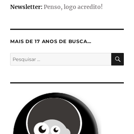
abril
Newsletter:
Penso, logo acredito!
MAIS DE 17 ANOS DE BUSCA…
PES
Pesquisar
por: