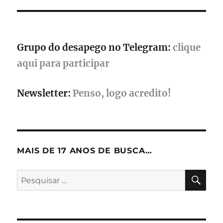
década
de
desenvolvimento
Grupo do desapego no Telegram:
clique
aqui para participar
Newsletter:
Penso, logo acredito!
MAIS DE 17 ANOS DE BUSCA…
PES
Pesquisar
por: