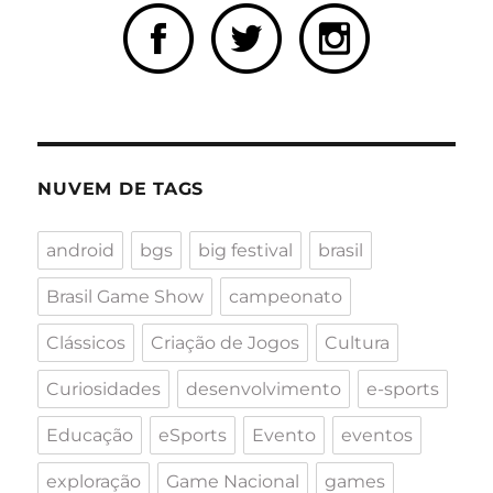
NUVEM DE TAGS
android
bgs
big festival
brasil
Brasil Game Show
campeonato
Clássicos
Criação de Jogos
Cultura
Curiosidades
desenvolvimento
e-sports
Educação
eSports
Evento
eventos
exploração
Game Nacional
games