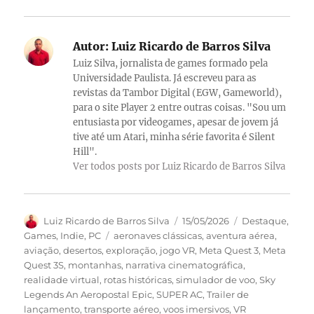
Autor:
Luiz Ricardo de Barros Silva
Luiz Silva, jornalista de games formado pela
Universidade Paulista. Já escreveu para as
revistas da Tambor Digital (EGW, Gameworld),
para o site Player 2 entre outras coisas. "Sou um
entusiasta por videogames, apesar de jovem já
tive até um Atari, minha série favorita é Silent
Hill".
Ver todos posts por Luiz Ricardo de Barros Silva
Autor
Publicado
Categorias
Luiz Ricardo de Barros Silva
15/05/2026
Destaque
,
em
Tags
Games
,
Indie
,
PC
aeronaves clássicas
,
aventura aérea
,
aviação
,
desertos
,
exploração
,
jogo VR
,
Meta Quest 3
,
Meta
Quest 3S
,
montanhas
,
narrativa cinematográfica
,
realidade virtual
,
rotas históricas
,
simulador de voo
,
Sky
Legends An Aeropostal Epic
,
SUPER AC
,
Trailer de
lançamento
,
transporte aéreo
,
voos imersivos
,
VR