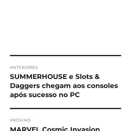
Navegação
ANTERIORES
de
SUMMERHOUSE e Slots &
Post
anterior:
Daggers chegam aos consoles
Post
após sucesso no PC
PRÓXIMO
MARVEL Cosmic Invasion
Próximo