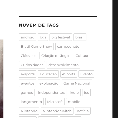
NUVEM DE TAGS
android
bgs
big festival
brasil
Brasil Game Show
campeonato
Clássicos
Criação de Jogos
Cultura
Curiosidades
desenvolvimento
e-sports
Educação
eSports
Evento
eventos
exploração
Game Nacional
games
Independentes
indie
ios
lançamento
Microsoft
mobile
Nintendo
Nintendo Switch
notícia