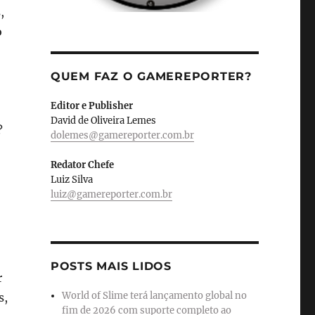
,
o
QUEM FAZ O GAMEREPORTER?
Editor e Publisher
David de Oliveira Lemes
?
dolemes@gamereporter.com.br
Redator Chefe
Luiz Silva
luiz@gamereporter.com.br
POSTS MAIS LIDOS
r
World of Slime terá lançamento global no
s,
fim de 2026 com suporte completo ao