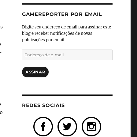
GAMEREPORTER POR EMAIL
os
Digite seu endereço de email para assinar este
blog e receber notificações de novas
publicações por email
s
-
Endereço
de
e-
mail
ASSINAR
s
REDES SOCIAIS
io