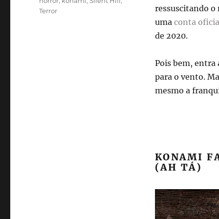
horror
,
konami
,
Silent Hill
,
ressuscitando o 
Terror
uma
conta oficia
de 2020.
Pois bem, entra 
para o vento. Ma
mesmo a franqui
KONAMI FA
(AH TÁ)