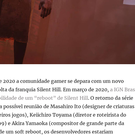
e 2020 a comunidade gamer se depara com um novo
lta da franquia Silent Hill. Em março de 2020,
a IGN Bras
bilidade de um “reboot” de Silent Hill
. O retorno da série
 possível reunião de Masahiro Ito (designer de criaturas
iros jogos), Keiichiro Toyama (diretor e roteirista do
999) e Akira Yamaoka (compositor de grande parte da
de um soft reboot, os desenvolvedores estariam