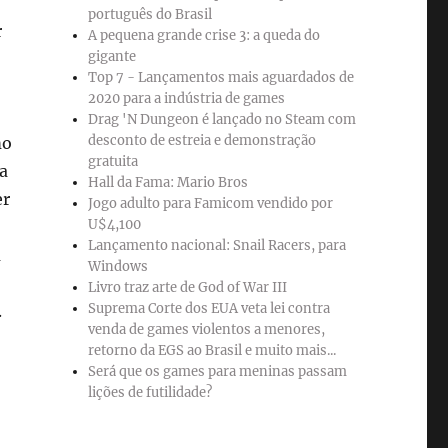
português do Brasil
r
A pequena grande crise 3: a queda do
gigante
Top 7 - Lançamentos mais aguardados de
2020 para a indústria de games
Drag 'N Dungeon é lançado no Steam com
desconto de estreia e demonstração
mo
gratuita
a
Hall da Fama: Mario Bros
er
Jogo adulto para Famicom vendido por
U$4,100
Lançamento nacional: Snail Racers, para
a
Windows
Livro traz arte de God of War III
Suprema Corte dos EUA veta lei contra
.
venda de games violentos a menores,
retorno da EGS ao Brasil e muito mais...
Será que os games para meninas passam
lições de futilidade?