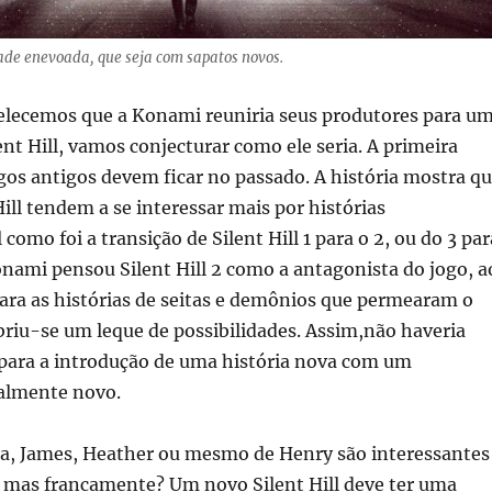
idade enevoada, que seja com sapatos novos.
elecemos que a Konami reuniria seus produtores para u
nt Hill, vamos conjecturar como ele seria. A primeira
ogos antigos devem ficar no passado. A história mostra q
Hill tendem a se interessar mais por histórias
 como foi a transição de Silent Hill 1 para o 2, ou do 3 par
nami pensou Silent Hill 2 como a antagonista do jogo, a
para as histórias de seitas e demônios que permearam o
briu-se um leque de possibilidades. Assim,não haveria
ara a introdução de uma história nova com um
almente novo.
sa, James, Heather ou mesmo de Henry são interessantes
, mas francamente? Um novo Silent Hill deve ter uma