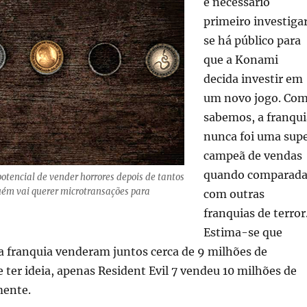
é necessário
primeiro investiga
se há público para
que a Konami
decida investir em
um novo jogo. Co
sabemos, a franqui
nunca foi uma sup
campeã de vendas
quando comparad
 potencial de vender horrores depois de tantos
uém vai querer microtransações para
com outras
franquias de terror
Estima-se que
a franquia venderam juntos cerca de 9 milhões de
e ter ideia, apenas Resident Evil 7 vendeu 10 milhões de
mente.