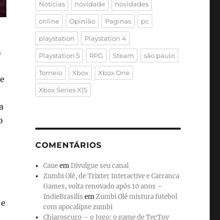
Notícias
novidade
novidades
online
Opinião
Paginas
pc
playstation
Playstation 4
m
Playstation 5
RPG
Steam
são paulo
Torneio
Xbox
Xbox One
ue
Xbox Series X|S
a
o
COMENTÁRIOS
Caue
em
Divulgue seu canal
Zumbi Olé, de Trixter Interactive e Carranca
Games, volta renovado após 10 anos –
IndieBrasilis
em
Zumbi Olé mistura futebol
 e
com apocalipse zumbi
Chiaroscuro – o Jogo: o game de TecToy