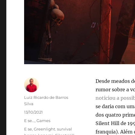
Desde meados d
rumor sobre a vo
Autor
Luiz Ricardo de Barros
noticiou a possi
Silva
se daria com uma
Publicado
13/10/2021
dos quatro prime
em
Categorias
E se...
,
Games
Silent Hill de 1
Tags
E se
,
Greenlight. survival
franquia). Além 