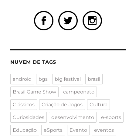
NUVEM DE TAGS
android
bgs
big festival
brasil
Brasil Game Show
campeonato
Clássicos
Criação de Jogos
Cultura
Curiosidades
desenvolvimento
e-sports
Educação
eSports
Evento
eventos