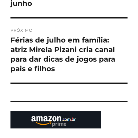
junho
PRÓXIMO
Férias de julho em família:
Próximo
post:
atriz Mirela Pizani cria canal
para dar dicas de jogos para
pais e filhos