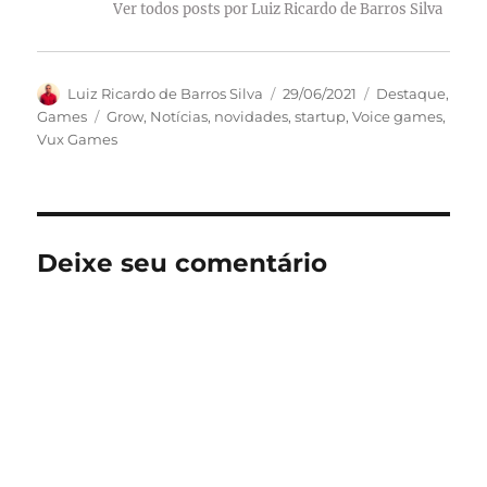
Ver todos posts por Luiz Ricardo de Barros Silva
Autor
Publicado
Categorias
Luiz Ricardo de Barros Silva
29/06/2021
Destaque
,
em
Tags
Games
Grow
,
Notícias
,
novidades
,
startup
,
Voice games
,
Vux Games
Deixe seu comentário