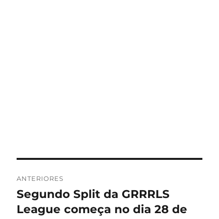
Navegação
ANTERIORES
de
Segundo Split da GRRRLS
Post
anterior:
League começa no dia 28 de
Post