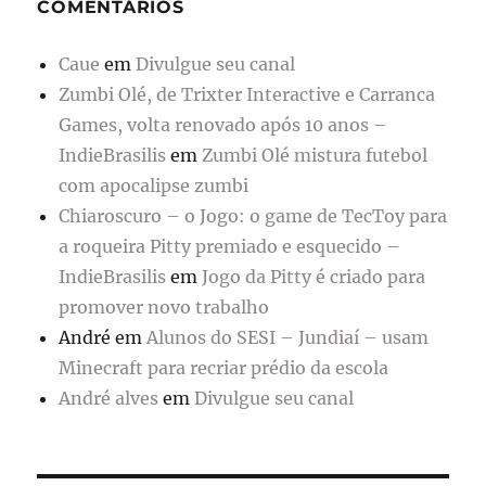
COMENTÁRIOS
Caue
em
Divulgue seu canal
Zumbi Olé, de Trixter Interactive e Carranca
Games, volta renovado após 10 anos –
IndieBrasilis
em
Zumbi Olé mistura futebol
com apocalipse zumbi
Chiaroscuro – o Jogo: o game de TecToy para
a roqueira Pitty premiado e esquecido –
IndieBrasilis
em
Jogo da Pitty é criado para
promover novo trabalho
André
em
Alunos do SESI – Jundiaí – usam
Minecraft para recriar prédio da escola
André alves
em
Divulgue seu canal