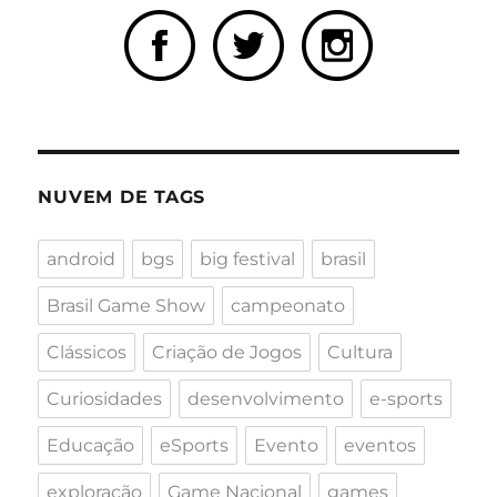
NUVEM DE TAGS
android
bgs
big festival
brasil
Brasil Game Show
campeonato
Clássicos
Criação de Jogos
Cultura
Curiosidades
desenvolvimento
e-sports
Educação
eSports
Evento
eventos
exploração
Game Nacional
games