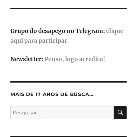
no
evento
Grupo do desapego no Telegram:
clique
aqui para participar
Newsletter:
Penso, logo acredito!
MAIS DE 17 ANOS DE BUSCA…
PES
Pesquisar
por: