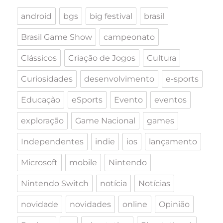
android
bgs
big festival
brasil
Brasil Game Show
campeonato
Clássicos
Criação de Jogos
Cultura
Curiosidades
desenvolvimento
e-sports
Educação
eSports
Evento
eventos
exploração
Game Nacional
games
Independentes
indie
ios
lançamento
Microsoft
mobile
Nintendo
Nintendo Switch
notícia
Notícias
novidade
novidades
online
Opinião