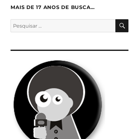
MAIS DE 17 ANOS DE BUSCA…
PES
Pesquisar
por: