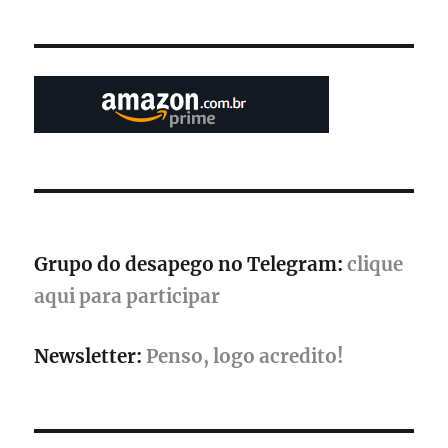
realiza
promoção
de
férias
com
descontos
em
franquias
como
Like
a
Dragon,
Grupo do desapego no Telegram:
clique
Persona
e
aqui para participar
Shin
Megami
Newsletter:
Penso, logo acredito!
Tensei