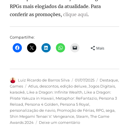
RPGs mais elogiados da atualidade. Para
conferir as promoções,
clique aqui
.
Compartilhe:
Mais
Autor
Publicado
Categorias
Luiz Ricardo de Barros Silva
01/07/2025
Destaque
,
em
Tags
Games
Atlus
,
descontos
,
edição deluxe
,
Jogos Digitais
,
karaokê
,
Like a Dragon: Infinite Wealth
,
Like a Dragon:
Pirate Yakuza in Hawaii
,
Metaphor: ReFantazio
,
Persona 3
Reload
,
Persona 4 Golden
,
Persona 5 Royal
,
personalização de navio
,
Promoção de Férias
,
RPG
,
sega
,
Shin Megami Tensei V: Vengeance
,
Steam
,
The Game
em
Awards 2024
Deixe um comentário
SEGA