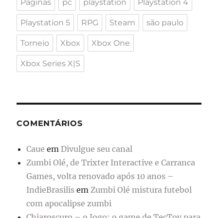
Paginas
pc
playstation
Playstation 4
Playstation 5
RPG
Steam
são paulo
Torneio
Xbox
Xbox One
Xbox Series X|S
COMENTÁRIOS
Caue
em
Divulgue seu canal
Zumbi Olé, de Trixter Interactive e Carranca
Games, volta renovado após 10 anos –
IndieBrasilis
em
Zumbi Olé mistura futebol
com apocalipse zumbi
Chiaroscuro – o Jogo: o game de TecToy para