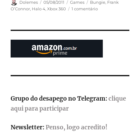
Autor
Publicado
Categorias
Tags
Dolemes
05/08/2011
Games
Bungie
,
Frank
em
em
O’Connor
,
Halo 4
,
Xbox 360
1 comentário
Xbox
360
ainda
tem
muito
a
render,
diz
desenvolvedor
Grupo do desapego no Telegram:
clique
aqui para participar
Newsletter:
Penso, logo acredito!