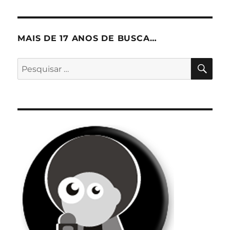
MAIS DE 17 ANOS DE BUSCA…
PES
Pesquisar
por: