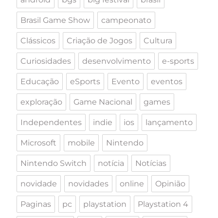
Brasil Game Show
campeonato
Clássicos
Criação de Jogos
Cultura
Curiosidades
desenvolvimento
e-sports
Educação
eSports
Evento
eventos
exploração
Game Nacional
games
Independentes
indie
ios
lançamento
Microsoft
mobile
Nintendo
Nintendo Switch
notícia
Notícias
novidade
novidades
online
Opinião
Paginas
pc
playstation
Playstation 4