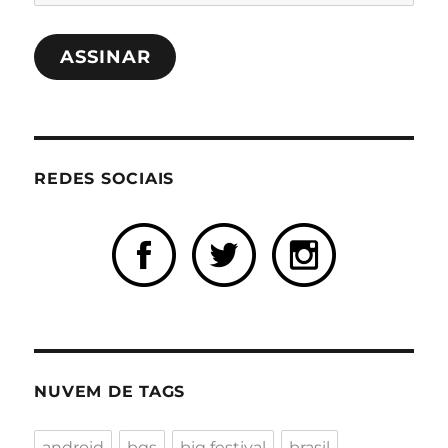
de
e-
ASSINAR
mail
REDES SOCIAIS
NUVEM DE TAGS
android
bgs
big festival
brasil