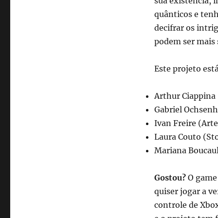
sua existência, 
quânticos e tenh
decifrar os intr
podem ser mais 
Este projeto est
Arthur Ciappina
Gabriel Ochsenh
Ivan Freire (Art
Laura Couto (Sto
Mariana Boucaul
Gostou?
O game 
quiser jogar a v
controle de Xbox