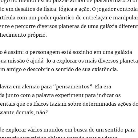
ogo no melhor estilo puzzle action de plataforma 2D co
 em desafios de física, lógica e ação. O jogador controla
tícula com um poder quântico de entrelaçar e manipula
nte e percorre diversos planetas de uma galáxia diferen
hecimento próprio.
ogo é assim: o personagem está sozinho em uma galáxia
ua missão é ajudá-lo a explorar os mais diversos planeta
m amigo e descobrir o sentido de sua existência.
lavra em alemão para “pensamentos”. Ela era
 junto com a palavra experiment para indicar os
ntais que os físicos faziam sobre determinadas ações d
ssante demais, não?
de explorar vários mundos em busca de um sentido para