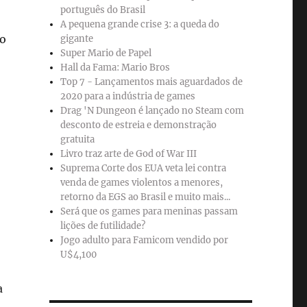
português do Brasil
A pequena grande crise 3: a queda do
so
gigante
Super Mario de Papel
Hall da Fama: Mario Bros
Top 7 - Lançamentos mais aguardados de
2020 para a indústria de games
Drag 'N Dungeon é lançado no Steam com
desconto de estreia e demonstração
gratuita
Livro traz arte de God of War III
Suprema Corte dos EUA veta lei contra
venda de games violentos a menores,
retorno da EGS ao Brasil e muito mais...
Será que os games para meninas passam
lições de futilidade?
Jogo adulto para Famicom vendido por
U$4,100
a