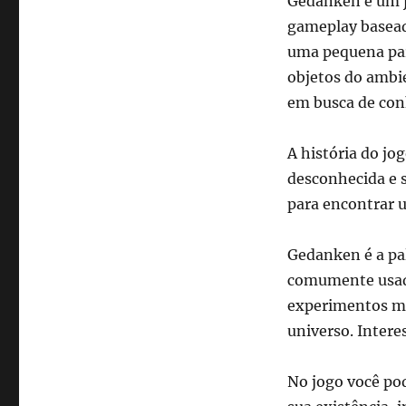
Gedanken é um j
gameplay baseado
uma pequena par
objetos do ambie
em busca de con
A história do j
desconhecida e s
para encontrar u
Gedanken é a pa
comumente usada
experimentos me
universo. Intere
No jogo você po