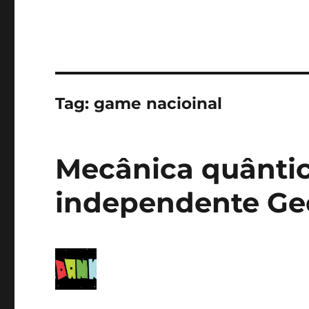
Tag:
game nacioinal
Mecânica quânti
independente G