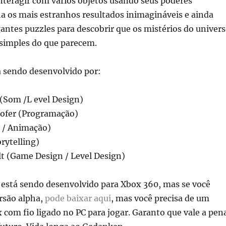
interagir com vários objetos usando seus poderes
a os mais estranhos resultados inimagináveis e ainda
igantes puzzles para descobrir que os mistérios do univer
simples do que parecem.
á sendo desenvolvido por:
 (Som /L evel Design)
ofer (Programação)
e / Animação)
rytelling)
t (Game Design / Level Design)
está sendo desenvolvido para Xbox 360, mas se você
ersão alpha,
pode baixar aqui
, mas você precisa de um
 com fio ligado no PC para jogar. Garanto que vale a pen