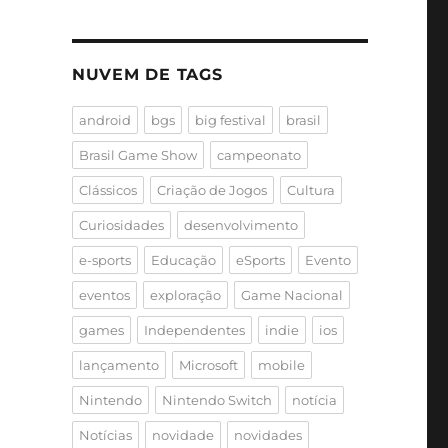
NUVEM DE TAGS
android
bgs
big festival
brasil
Brasil Game Show
campeonato
Clássicos
Criação de Jogos
Cultura
Curiosidades
desenvolvimento
e-sports
Educação
eSports
Evento
eventos
exploração
Game Nacional
games
Independentes
indie
ios
lançamento
Microsoft
mobile
Nintendo
Nintendo Switch
notícia
Notícias
novidade
novidades