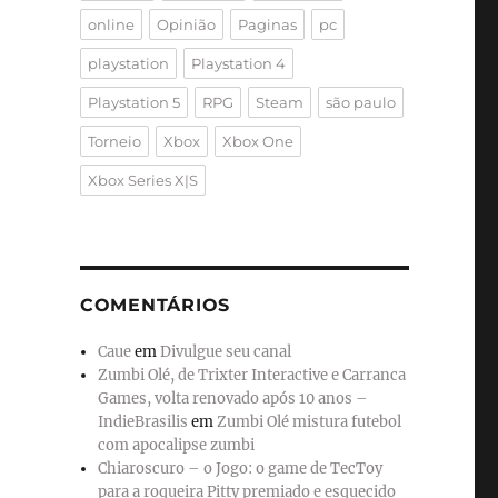
online
Opinião
Paginas
pc
playstation
Playstation 4
Playstation 5
RPG
Steam
são paulo
Torneio
Xbox
Xbox One
Xbox Series X|S
COMENTÁRIOS
Caue
em
Divulgue seu canal
Zumbi Olé, de Trixter Interactive e Carranca
Games, volta renovado após 10 anos –
IndieBrasilis
em
Zumbi Olé mistura futebol
com apocalipse zumbi
Chiaroscuro – o Jogo: o game de TecToy
para a roqueira Pitty premiado e esquecido