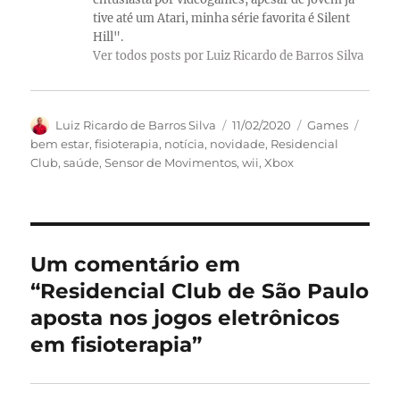
tive até um Atari, minha série favorita é Silent
Hill".
Ver todos posts por Luiz Ricardo de Barros Silva
Autor
Publicado
Categorias
Tags
Luiz Ricardo de Barros Silva
11/02/2020
Games
em
bem estar
,
fisioterapia
,
notícia
,
novidade
,
Residencial
Club
,
saúde
,
Sensor de Movimentos
,
wii
,
Xbox
Um comentário em
“Residencial Club de São Paulo
aposta nos jogos eletrônicos
em fisioterapia”