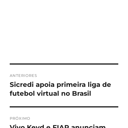
Navegação
ANTERIORES
de
Sicredi apoia primeira liga de
Post
anterior:
futebol virtual no Brasil
Post
PRÓXIMO
Vivo Keyd e FIAP anunciam
Próximo