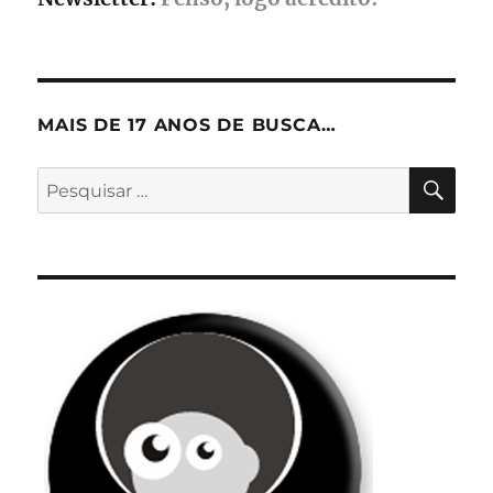
MAIS DE 17 ANOS DE BUSCA…
PES
Pesquisar
por: