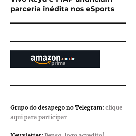
post:
parceria inédita nos eSports
Grupo do desapego no Telegram:
clique
aqui para participar
Newsletter:
Penso, logo acredito!