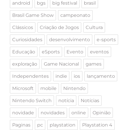
android
bgs
big festival
brasil
Brasil Game Show
campeonato
Clássicos
Criação de Jogos
Cultura
Curiosidades
desenvolvimento
e-sports
Educação
eSports
Evento
eventos
exploração
Game Nacional
games
Independentes
indie
ios
lançamento
Microsoft
mobile
Nintendo
Nintendo Switch
notícia
Notícias
novidade
novidades
online
Opinião
Paginas
pc
playstation
Playstation 4