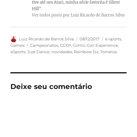
tive até um Atari, minha série favorita é Silent
Hill".
Ver todos posts por Luiz Ricardo de Barros Silva
Autor
Publicado
Categorias
Luiz Ricardo de Barros Silva
08/12/2017
e-sports
,
em
Tags
Games
Campeonatos
,
CCXP
,
Comic Con Experience
,
eSports
,
Just Dance
,
novidades
,
Rainbow Six
,
Torneios
Deixe seu comentário