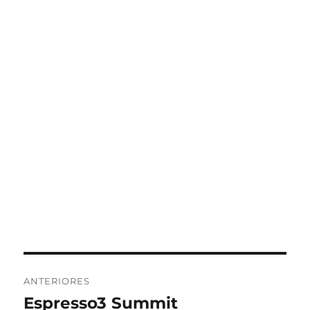
Navegação
ANTERIORES
de
Espresso3 Summit
Post