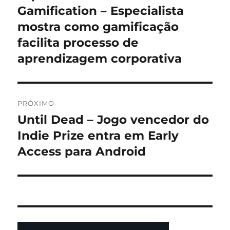
anterior:
Gamification – Especialista
Post
mostra como gamificação
facilita processo de
aprendizagem corporativa
PRÓXIMO
Until Dead – Jogo vencedor do
Próximo
post:
Indie Prize entra em Early
Access para Android