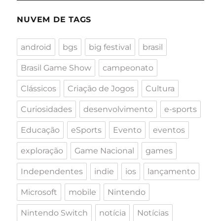
NUVEM DE TAGS
android
bgs
big festival
brasil
Brasil Game Show
campeonato
Clássicos
Criação de Jogos
Cultura
Curiosidades
desenvolvimento
e-sports
Educação
eSports
Evento
eventos
exploração
Game Nacional
games
Independentes
indie
ios
lançamento
Microsoft
mobile
Nintendo
Nintendo Switch
notícia
Notícias