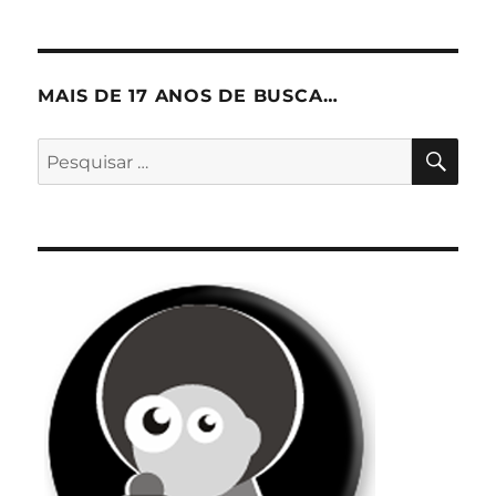
MAIS DE 17 ANOS DE BUSCA…
PES
Pesquisar
por: