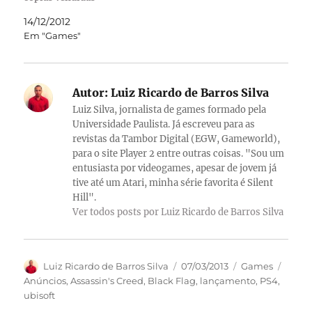
14/12/2012
Em "Games"
Autor:
Luiz Ricardo de Barros Silva
Luiz Silva, jornalista de games formado pela
Universidade Paulista. Já escreveu para as
revistas da Tambor Digital (EGW, Gameworld),
para o site Player 2 entre outras coisas. "Sou um
entusiasta por videogames, apesar de jovem já
tive até um Atari, minha série favorita é Silent
Hill".
Ver todos posts por Luiz Ricardo de Barros Silva
Autor
Publicado
Categorias
Tags
Luiz Ricardo de Barros Silva
07/03/2013
Games
em
Anúncios
,
Assassin's Creed
,
Black Flag
,
lançamento
,
PS4
,
ubisoft