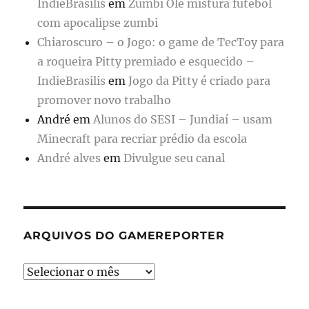
IndieBrasilis
em
Zumbi Olé mistura futebol
com apocalipse zumbi
Chiaroscuro – o Jogo: o game de TecToy para
a roqueira Pitty premiado e esquecido –
IndieBrasilis
em
Jogo da Pitty é criado para
promover novo trabalho
André
em
Alunos do SESI – Jundiaí – usam
Minecraft para recriar prédio da escola
André alves
em
Divulgue seu canal
ARQUIVOS DO GAMEREPORTER
Arquivos
do