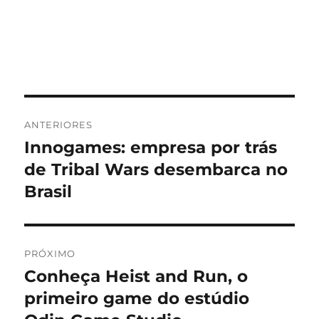
Navegação
ANTERIORES
de
Innogames: empresa por trás
Post
anterior:
de Tribal Wars desembarca no
Post
Brasil
PRÓXIMO
Conheça Heist and Run, o
Próximo
post:
primeiro game do estúdio