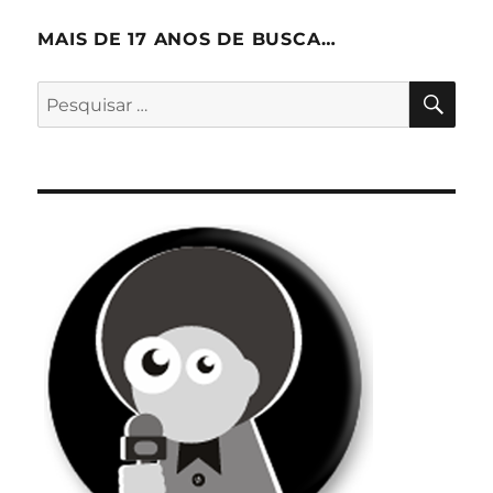
MAIS DE 17 ANOS DE BUSCA…
PES
Pesquisar
por: