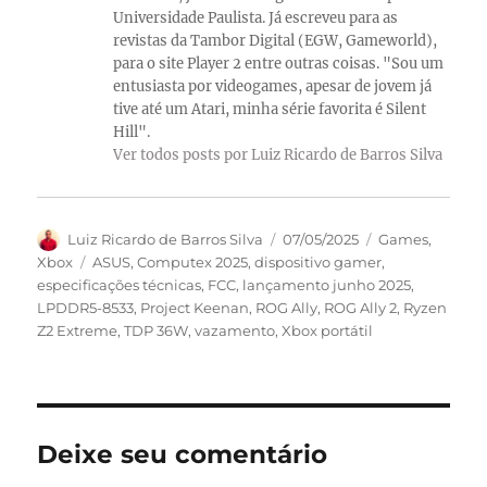
Universidade Paulista. Já escreveu para as
revistas da Tambor Digital (EGW, Gameworld),
para o site Player 2 entre outras coisas. "Sou um
entusiasta por videogames, apesar de jovem já
tive até um Atari, minha série favorita é Silent
Hill".
Ver todos posts por Luiz Ricardo de Barros Silva
Autor
Publicado
Categorias
Luiz Ricardo de Barros Silva
07/05/2025
Games
,
em
Tags
Xbox
ASUS
,
Computex 2025
,
dispositivo gamer
,
especificações técnicas
,
FCC
,
lançamento junho 2025
,
LPDDR5-8533
,
Project Keenan
,
ROG Ally
,
ROG Ally 2
,
Ryzen
Z2 Extreme
,
TDP 36W
,
vazamento
,
Xbox portátil
Deixe seu comentário