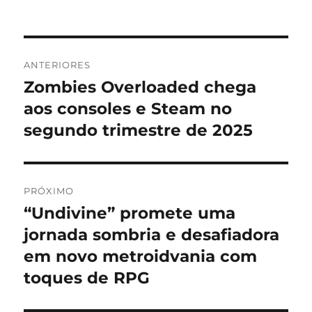
Navegação
ANTERIORES
de
Zombies Overloaded chega
Post
anterior:
aos consoles e Steam no
Post
segundo trimestre de 2025
PRÓXIMO
“Undivine” promete uma
Próximo
post:
jornada sombria e desafiadora
em novo metroidvania com
toques de RPG