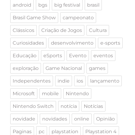
android
bgs
big festival
brasil
Brasil Game Show
campeonato
Clássicos
Criação de Jogos
Cultura
Curiosidades
desenvolvimento
e-sports
Educação
eSports
Evento
eventos
exploração
Game Nacional
games
Independentes
indie
ios
lançamento
Microsoft
mobile
Nintendo
Nintendo Switch
notícia
Notícias
novidade
novidades
online
Opinião
Paginas
pc
playstation
Playstation 4