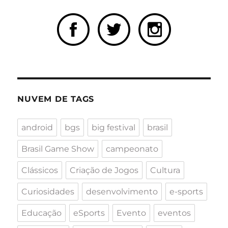
NUVEM DE TAGS
android
bgs
big festival
brasil
Brasil Game Show
campeonato
Clássicos
Criação de Jogos
Cultura
Curiosidades
desenvolvimento
e-sports
Educação
eSports
Evento
eventos