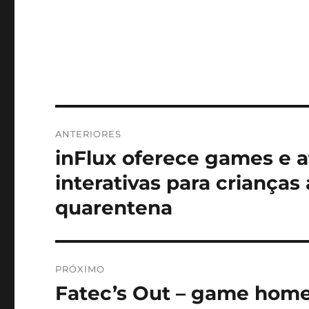
Navegação
ANTERIORES
de
inFlux oferece games e a
Post
anterior:
Post
interativas para criança
quarentena
PRÓXIMO
Fatec’s Out – game home
Próximo