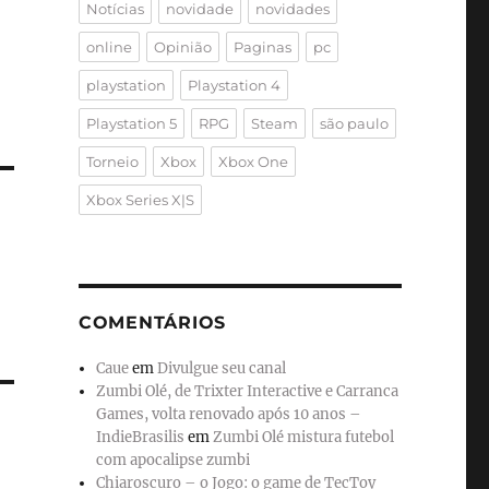
Notícias
novidade
novidades
online
Opinião
Paginas
pc
playstation
Playstation 4
Playstation 5
RPG
Steam
são paulo
Torneio
Xbox
Xbox One
Xbox Series X|S
COMENTÁRIOS
Caue
em
Divulgue seu canal
Zumbi Olé, de Trixter Interactive e Carranca
Games, volta renovado após 10 anos –
IndieBrasilis
em
Zumbi Olé mistura futebol
com apocalipse zumbi
Chiaroscuro – o Jogo: o game de TecToy