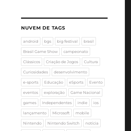
NUVEM DE TAGS
android
bgs
big festival
brasil
Brasil Game Show
campeonato
Clássicos
Criação de Jogos
Cultura
Curiosidades
desenvolvimento
e-sports
Educação
eSports
Evento
eventos
exploração
Game Nacional
games
Independentes
indie
ios
lançamento
Microsoft
mobile
Nintendo
Nintendo Switch
notícia