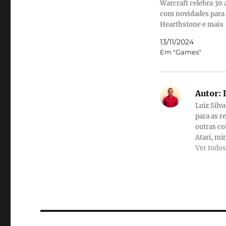
Warcraft celebra 30
com novidades par
Hearthstone e mais
13/11/2024
Em "Games"
Autor:
L
Luiz Silv
para as r
outras co
Atari, min
Ver todos