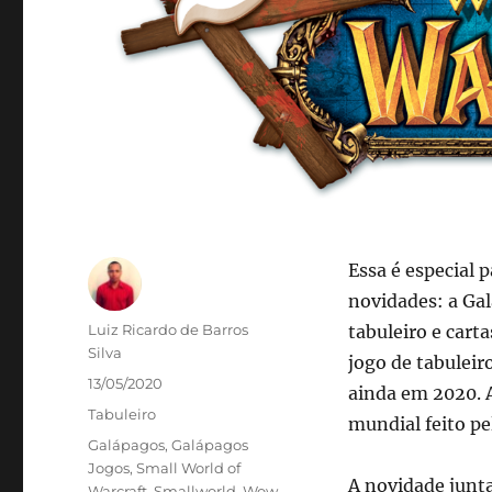
Essa é especial 
novidades: a Gal
Autor
Luiz Ricardo de Barros
tabuleiro e cart
Silva
jogo de tabuleir
Publicado
13/05/2020
ainda em 2020.
em
Categorias
Tabuleiro
mundial feito pe
Tags
Galápagos
,
Galápagos
Jogos
,
Small World of
A novidade junt
Warcraft
,
Smallworld
,
Wow