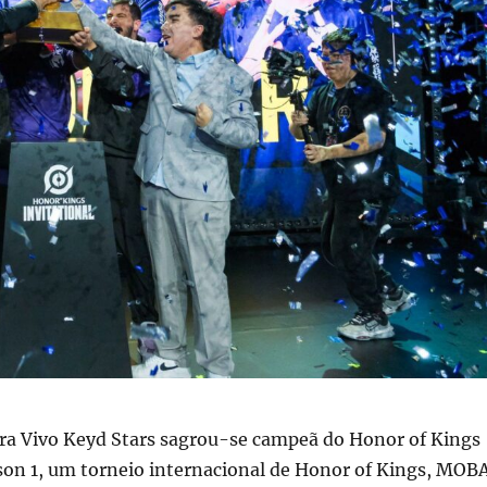
ira Vivo Keyd Stars sagrou-se campeã do Honor of Kings
ason 1, um torneio internacional de Honor of Kings, MOB