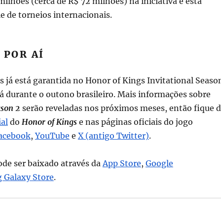
milhões (cerca de R$ 72 milhões) na iniciativa e está
e de torneios internacionais.
 POR AÍ
s já está garantida no Honor of Kings Invitational Seaso
á durante o outono brasileiro. Mais informações sobre
ason 2
serão reveladas nos próximos meses, então fique 
ial
do
Honor of Kings
e nas páginas oficiais do jogo
acebook
,
YouTube
e
X (antigo Twitter)
.
de ser baixado através da
App Store
,
Google
 Galaxy Store
.