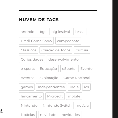
NUVEM DE TAGS
android
bgs
big festival
brasil
Brasil Game Show
campeonato
Clássicos
Criação de Jogos
Cultura
Curiosidades
desenvolvimento
e-sports
Educação
eSports
Evento
eventos
exploração
Game Nacional
games
Independentes
indie
ios
lançamento
Microsoft
mobile
Nintendo
Nintendo Switch
notícia
já
Notícias
novidade
novidades