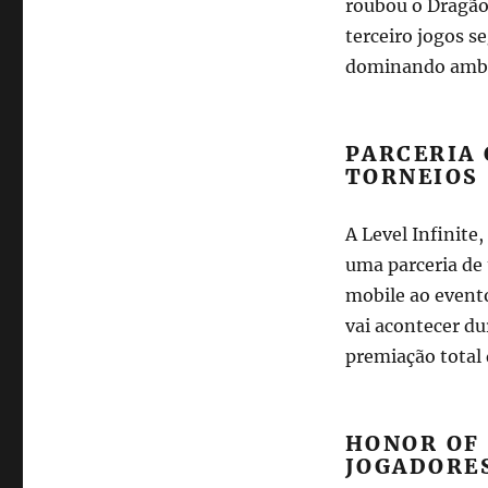
roubou o Dragão 
terceiro jogos s
dominando ambas
PARCERIA 
TORNEIOS
A Level Infinit
uma parceria de
mobile ao event
vai acontecer du
premiação total 
HONOR OF 
JOGADORE