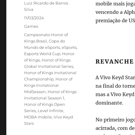
Autor
Luiz Ricardo de Barros
mobile mais jog
Silva
vencendo a Alpha
Publicado
11/03/2024
premiação de US$
em
Categorias
Games
Tags
Campeonato Honor of
Kings Brasil
,
Copa do
Mundo de eSports
,
eSports
,
Esports World Cup
,
Honor
of Kings
,
Honor of Kings
REVANCHE 
Global Invitational Series
,
Honor of Kings Invitational
A Vivo Keyd Star
Championship
,
Honor of
Kings Invitational
na final do torn
MidSeason
,
Honor of Kings
mas a Vivo Keyd
Invitational Season 1
,
dominante.
Honor of Kings Open
Series
,
Level Infinite
,
MOBA mobile
,
Vivo Keyd
No primeiro jogo
Stars
acirrada, com de