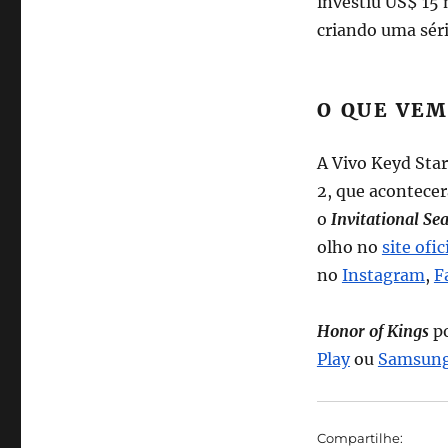
investiu US$ 15 
criando uma séri
O QUE VEM
A Vivo Keyd Star
2, que acontecer
o
Invitational Se
olho no
site ofic
no
Instagram
,
F
Honor of Kings
po
Play
ou
Samsung
Compartilhe: