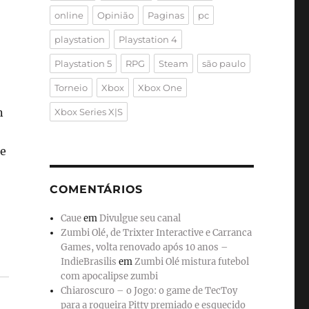
online
Opinião
Paginas
pc
playstation
Playstation 4
Playstation 5
RPG
Steam
são paulo
Torneio
Xbox
Xbox One
n
Xbox Series X|S
de
COMENTÁRIOS
Caue
em
Divulgue seu canal
Zumbi Olé, de Trixter Interactive e Carranca
Games, volta renovado após 10 anos –
IndieBrasilis
em
Zumbi Olé mistura futebol
com apocalipse zumbi
Chiaroscuro – o Jogo: o game de TecToy
para a roqueira Pitty premiado e esquecido