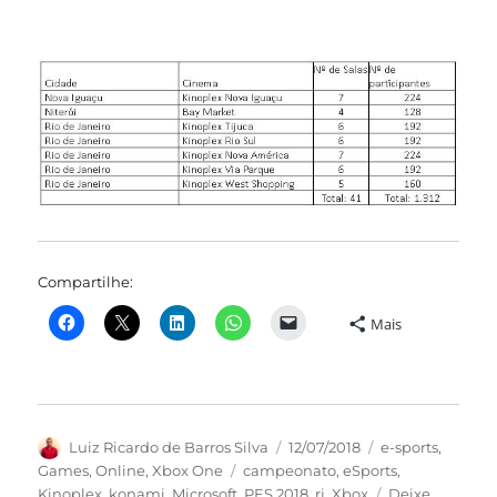
Compartilhe:
Mais
Autor
Publicado
Categorias
Luiz Ricardo de Barros Silva
12/07/2018
e-sports
,
em
Tags
Games
,
Online
,
Xbox One
campeonato
,
eSports
,
Kinoplex
,
konami
,
Microsoft
,
PES 2018
,
rj
,
Xbox
Deixe