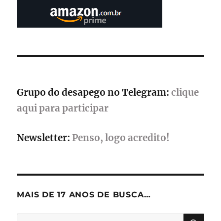
valem
400
códigos,
mouses
Razer
e
pontos
em
dobro
Grupo do desapego no Telegram:
clique
aqui para participar
Newsletter:
Penso, logo acredito!
MAIS DE 17 ANOS DE BUSCA…
PES
Pesquisar