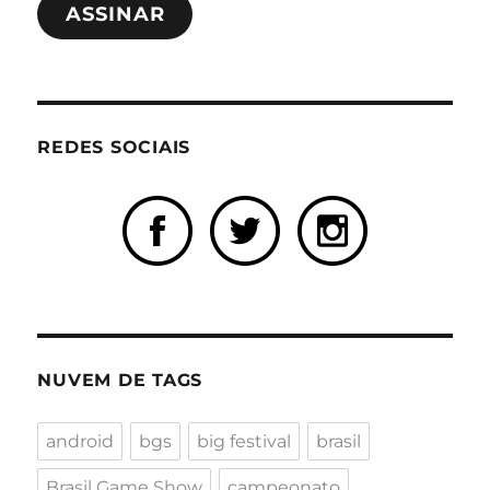
ASSINAR
mail
REDES SOCIAIS
NUVEM DE TAGS
android
bgs
big festival
brasil
Brasil Game Show
campeonato