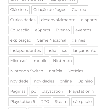
Clássicos
Criação de Jogos
Cultura
Curiosidades
desenvolvimento
e-sports
Educação
eSports
Evento
eventos
exploração
Game Nacional
games
Independentes
indie
ios
lançamento
Microsoft
mobile
Nintendo
Nintendo Switch
notícia
Notícias
novidade
novidades
online
Opinião
Paginas
pc
playstation
Playstation 4
Playstation 5
RPG
Steam
são paulo