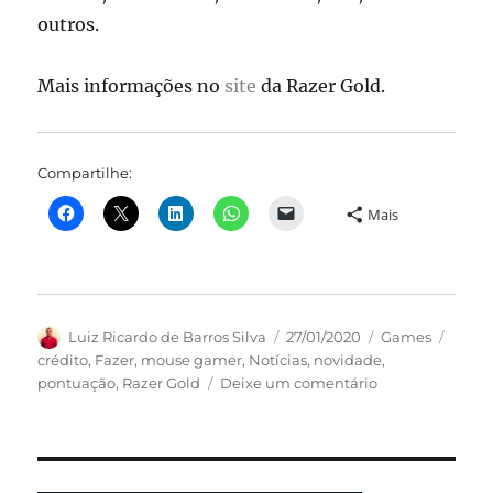
outros.
Mais informações no
site
da Razer Gold.
Compartilhe:
Mais
Autor
Publicado
Categorias
Tags
Luiz Ricardo de Barros Silva
27/01/2020
Games
em
crédito
,
Fazer
,
mouse gamer
,
Notícias
,
novidade
,
em
pontuação
,
Razer Gold
Deixe um comentário
Promoções
do
Razer
Gold