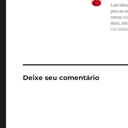
Luiz Silv
para as r
outras co
Atari, min
Ver todos
Deixe seu comentário