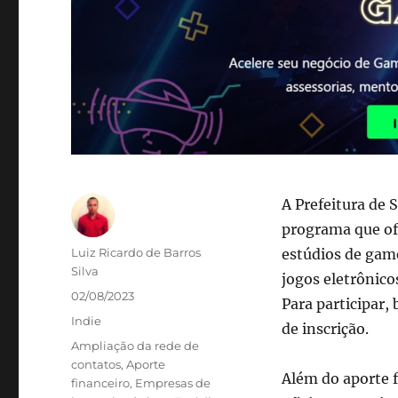
A Prefeitura de 
programa que of
Autor
Luiz Ricardo de Barros
estúdios de gam
Silva
jogos eletrônicos
Publicado
02/08/2023
Para participar,
em
Categorias
Indie
de inscrição.
Tags
Ampliação da rede de
contatos
,
Aporte
Além do aporte 
financeiro
,
Empresas de