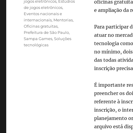
jogos eletrônicos
,
Estúdios
oficinas gratuit
de jogos eletrônicos
,
e ampliação da r
Eventos nacionais e
internacionais
,
Mentorias
,
Oficinas gratuitas
,
Para participar 
Prefeitura de São Paulo
,
atuar no mercad
Sampa Games
,
Soluções
tecnologia como
tecnológicas
no mínimo, dois
das todas ativid
inscrição precisa
É importante res
preencher os doi
referente à insc
inscrição, o in
planejamento orç
arquivo está disp