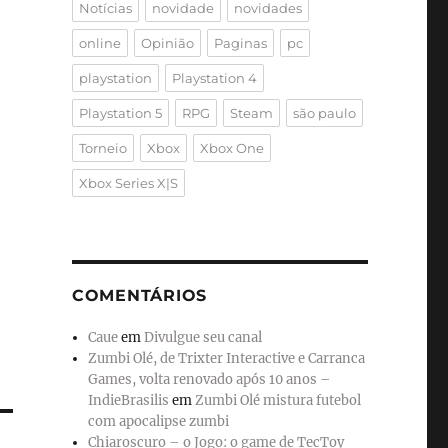
Notícias
novidade
novidades
online
Opinião
Paginas
pc
playstation
Playstation 4
Playstation 5
RPG
Steam
são paulo
Torneio
Xbox
Xbox One
Xbox Series X|S
COMENTÁRIOS
Caue
em
Divulgue seu canal
Zumbi Olé, de Trixter Interactive e Carranca
Games, volta renovado após 10 anos –
IndieBrasilis
em
Zumbi Olé mistura futebol
com apocalipse zumbi
Chiaroscuro – o Jogo: o game de TecToy