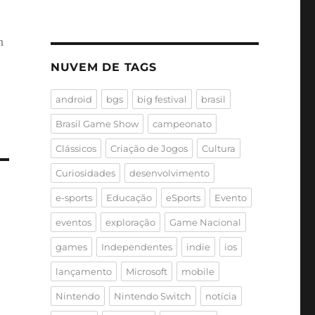
m
NUVEM DE TAGS
android
bgs
big festival
brasil
Brasil Game Show
campeonato
Clássicos
Criação de Jogos
Cultura
Curiosidades
desenvolvimento
e-sports
Educação
eSports
Evento
eventos
exploração
Game Nacional
games
Independentes
indie
ios
lançamento
Microsoft
mobile
Nintendo
Nintendo Switch
notícia