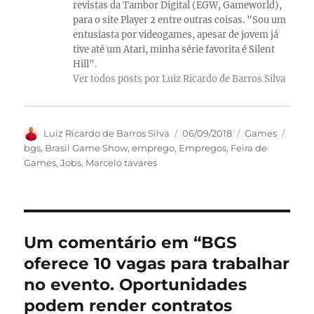
revistas da Tambor Digital (EGW, Gameworld),
para o site Player 2 entre outras coisas. "Sou um
entusiasta por videogames, apesar de jovem já
tive até um Atari, minha série favorita é Silent
Hill".
Ver todos posts por Luiz Ricardo de Barros Silva
Autor
Publicado
Categorias
Tags
Luiz Ricardo de Barros Silva
06/09/2018
Games
em
bgs
,
Brasil Game Show
,
emprego
,
Empregos
,
Feira de
Games
,
Jobs
,
Marcelo tavares
Um comentário em “BGS
oferece 10 vagas para trabalhar
no evento. Oportunidades
podem render contratos