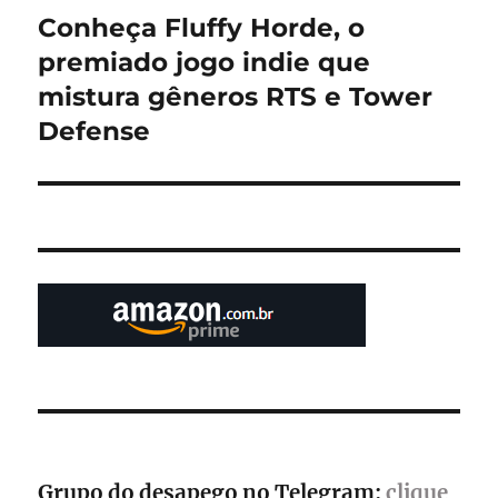
Conheça Fluffy Horde, o
Próximo
post:
premiado jogo indie que
mistura gêneros RTS e Tower
Defense
Grupo do desapego no Telegram:
clique