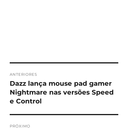
Navegação
ANTERIORES
de
Dazz lança mouse pad gamer
Post
anterior:
Nightmare nas versões Speed
Post
e Control
PRÓXIMO