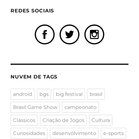
REDES SOCIAIS
NUVEM DE TAGS
android
bgs
big festival
brasil
Brasil Game Show
campeonato
Clássicos
Criação de Jogos
Cultura
Curiosidades
desenvolvimento
e-sports