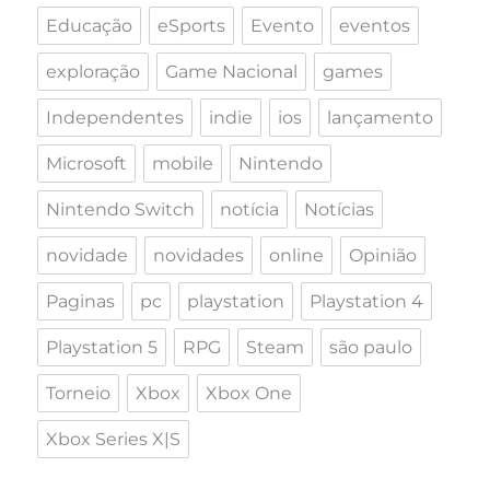
Educação
eSports
Evento
eventos
exploração
Game Nacional
games
Independentes
indie
ios
lançamento
Microsoft
mobile
Nintendo
Nintendo Switch
notícia
Notícias
novidade
novidades
online
Opinião
Paginas
pc
playstation
Playstation 4
Playstation 5
RPG
Steam
são paulo
Torneio
Xbox
Xbox One
Xbox Series X|S