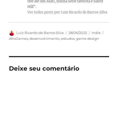
tive até um Atari, minha série favorita é Silent
Hill".
Ver todos posts por Luiz Ricardo de Barros Silva
Autor
Publicado
Categorias
Tags
Luiz Ricardo de Barros Silva
28/06/2022
Indie
em
AfroGames
,
desenvolvimento
,
estudos
,
game design
Deixe seu comentário