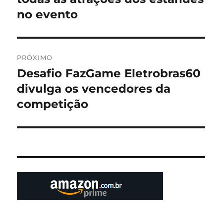
Post
no evento
PRÓXIMO
Desafio FazGame Eletrobras60
Próximo
post:
divulga os vencedores da
competição