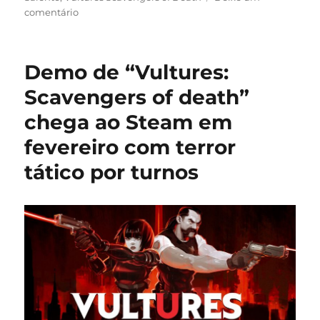
em
comentário
Terror
tático
colombiano
Demo de “Vultures:
‘Vultures:
Scavengers
Scavengers of death”
of
chega ao Steam em
Death’
chega
fevereiro com terror
ao
Steam
tático por turnos
em
abril