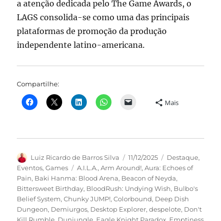
a atenção dedicada pelo The Game Awards, o
LAGS consolida-se como uma das principais
plataformas de promoção da produção
independente latino-americana.
Compartilhe:
Mais
Autor
Publicado
Categorias
Luiz Ricardo de Barros Silva
11/12/2025
Destaque
,
em
Tags
Eventos
,
Games
A.I.L.A.
,
Arm Around!
,
Aura: Echoes of
Pain
,
Baki Hanma: Blood Arena
,
Beacon of Neyda
,
Bittersweet Birthday
,
BloodRush: Undying Wish
,
Bulbo's
Belief System
,
Chunky JUMP!
,
Colorbound
,
Deep Dish
Dungeon
,
Demiurgos
,
Desktop Explorer
,
despelote
,
Don't
Kill Rumble
,
Dunjungle
,
Eagle Knight Paradox
,
Emptiness