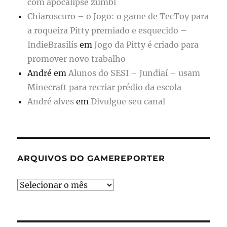
com apocalipse zumbi
Chiaroscuro – o Jogo: o game de TecToy para
a roqueira Pitty premiado e esquecido –
IndieBrasilis
em
Jogo da Pitty é criado para
promover novo trabalho
André
em
Alunos do SESI – Jundiaí – usam
Minecraft para recriar prédio da escola
André alves
em
Divulgue seu canal
ARQUIVOS DO GAMEREPORTER
Arquivos
do
GameReporter