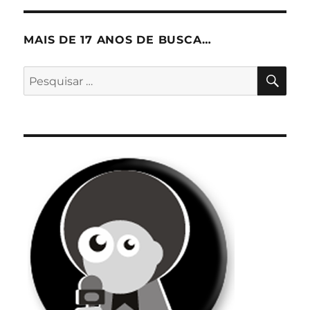
MAIS DE 17 ANOS DE BUSCA…
PES
Pesquisar
por: