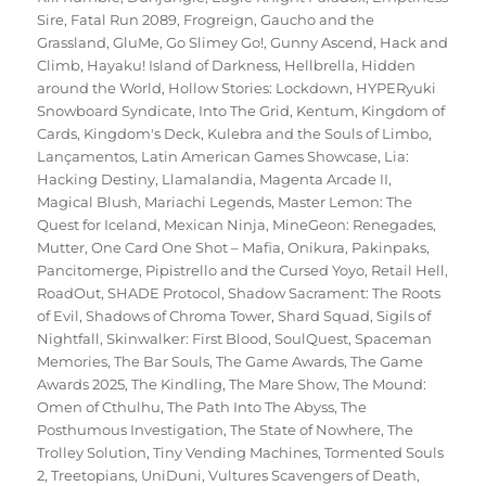
Sire
,
Fatal Run 2089
,
Frogreign
,
Gaucho and the
Grassland
,
GluMe
,
Go Slimey Go!
,
Gunny Ascend
,
Hack and
Climb
,
Hayaku! Island of Darkness
,
Hellbrella
,
Hidden
around the World
,
Hollow Stories: Lockdown
,
HYPERyuki
Snowboard Syndicate
,
Into The Grid
,
Kentum
,
Kingdom of
Cards
,
Kingdom's Deck
,
Kulebra and the Souls of Limbo
,
Lançamentos
,
Latin American Games Showcase
,
Lia:
Hacking Destiny
,
Llamalandia
,
Magenta Arcade II
,
Magical Blush
,
Mariachi Legends
,
Master Lemon: The
Quest for Iceland
,
Mexican Ninja
,
MineGeon: Renegades
,
Mutter
,
One Card One Shot – Mafia
,
Onikura
,
Pakinpaks
,
Pancitomerge
,
Pipistrello and the Cursed Yoyo
,
Retail Hell
,
RoadOut
,
SHADE Protocol
,
Shadow Sacrament: The Roots
of Evil
,
Shadows of Chroma Tower
,
Shard Squad
,
Sigils of
Nightfall
,
Skinwalker: First Blood
,
SoulQuest
,
Spaceman
Memories
,
The Bar Souls
,
The Game Awards
,
The Game
Awards 2025
,
The Kindling
,
The Mare Show
,
The Mound:
Omen of Cthulhu
,
The Path Into The Abyss
,
The
Posthumous Investigation
,
The State of Nowhere
,
The
Trolley Solution
,
Tiny Vending Machines
,
Tormented Souls
2
,
Treetopians
,
UniDuni
,
Vultures Scavengers of Death
,