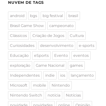
NUVEM DE TAGS
android
bgs
big festival
brasil
Brasil Game Show
campeonato
Clássicos
Criação de Jogos
Cultura
Curiosidades
desenvolvimento
e-sports
Educação
eSports
Evento
eventos
exploração
Game Nacional
games
Independentes
indie
ios
lançamento
Microsoft
mobile
Nintendo
Nintendo Switch
notícia
Notícias
novidade
novidades
online
Opinião