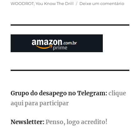
em
WOODROT
,
You Know The Drill
Deixe um comentário
Latin
Americ
Games
Showca
destaca
74
produç
regiona
durant
o
The
Game
Awards
Grupo do desapego no Telegram:
clique
2025
aqui para participar
Newsletter:
Penso, logo acredito!