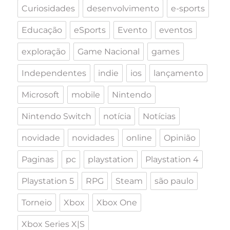
Curiosidades
desenvolvimento
e-sports
Educação
eSports
Evento
eventos
exploração
Game Nacional
games
Independentes
indie
ios
lançamento
Microsoft
mobile
Nintendo
Nintendo Switch
notícia
Notícias
novidade
novidades
online
Opinião
Paginas
pc
playstation
Playstation 4
Playstation 5
RPG
Steam
são paulo
Torneio
Xbox
Xbox One
Xbox Series X|S