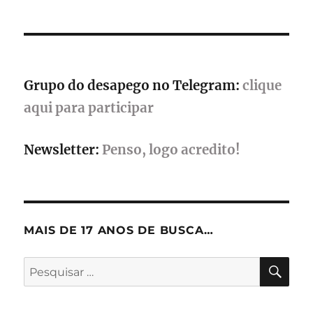
para
o
evento?
Grupo do desapego no Telegram:
clique
aqui para participar
Newsletter:
Penso, logo acredito!
MAIS DE 17 ANOS DE BUSCA…
PES
Pesquisar
por: