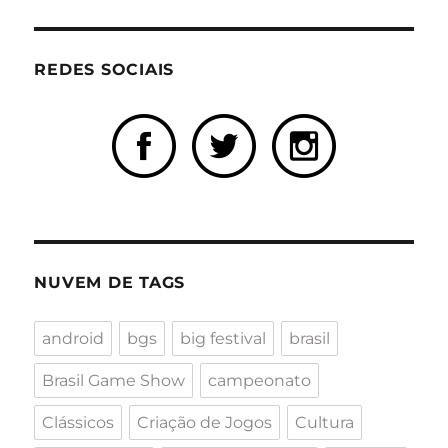
REDES SOCIAIS
NUVEM DE TAGS
android
bgs
big festival
brasil
Brasil Game Show
campeonato
Clássicos
Criação de Jogos
Cultura