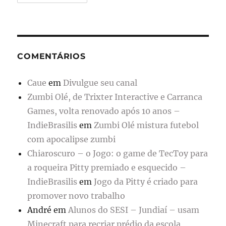
COMENTÁRIOS
Caue
em
Divulgue seu canal
Zumbi Olé, de Trixter Interactive e Carranca
Games, volta renovado após 10 anos –
IndieBrasilis
em
Zumbi Olé mistura futebol
com apocalipse zumbi
Chiaroscuro – o Jogo: o game de TecToy para
a roqueira Pitty premiado e esquecido –
IndieBrasilis
em
Jogo da Pitty é criado para
promover novo trabalho
André
em
Alunos do SESI – Jundiaí – usam
Minecraft para recriar prédio da escola