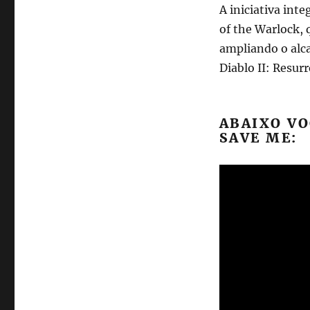
A iniciativa int
II
com
of the Warlock,
participação
ampliando o alca
de
Diablo II: Resur
bbno$
ABAIXO VO
SAVE ME: