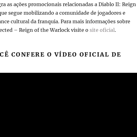
egra as ações promocionais relacionadas a Diablo II: Reign
 que segue mobilizando a comunidade de jogadores e
nce cultural da franquia. Para mais informações sobre
rected – Reign of the Warlock visite o
site oficial
.
CÊ CONFERE O VÍDEO OFICIAL DE