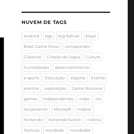
NUVEM DE TAGS
android
bgs
big festival
brasil
Brasil Game Show
campeonato
Clássicos
Criação de Jogos
Cultura
Curiosidades
desenvolvimento
e-sports
Educação
eSports
Evento
eventos
exploração
Game Nacional
games
Independentes
indie
ios
lançamento
Microsoft
mobile
Nintendo
Nintendo Switch
notícia
Notícias
novidade
novidades