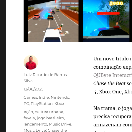
Um novo título 
combinação explo
Autor
Luiz Ricardo de Barros
QUByte Interact
Silva
Chase the Beat
se
Publicado
12/06/2025
5, Xbox One, Xbo
em
Categorias
Games
,
Indie
,
Nintendo
,
PC
,
PlayStation
,
Xbox
Na trama, o jog
Tags
Ação
,
cultura urbana
,
precisa recupera
favela
,
jogo brasileiro
,
lançamento
,
Music Drive
,
armazenam compo
Music Drive: Chase the