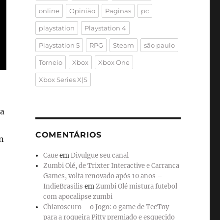
online
Opinião
Paginas
pc
playstation
Playstation 4
Playstation 5
RPG
Steam
são paulo
Torneio
Xbox
Xbox One
Xbox Series X|S
la
COMENTÁRIOS
n
Caue
em
Divulgue seu canal
Zumbi Olé, de Trixter Interactive e Carranca
Games, volta renovado após 10 anos –
IndieBrasilis
em
Zumbi Olé mistura futebol
com apocalipse zumbi
Chiaroscuro – o Jogo: o game de TecToy
para a roqueira Pitty premiado e esquecido