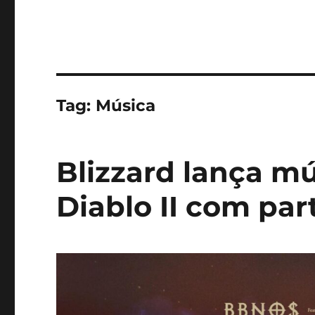
Tag:
Música
Blizzard lança m
Diablo II com pa