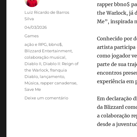
rapper bbno$ pa
Autor
Luiz Ricardo de Barros
the Warlock, já 
Silva
Me”, inspirada n
Publicado
04/03/2026
em
Categorias
Games
Conhecido por d
Tags
ação e RPG
,
bbno$
,
artista particip
Blizzard Entertainment
,
como jogador vet
colaboração musical
,
Diablo II
,
Diablo II: Reign of
parte de sua tra
the Warlock
,
franquia
encontros presen
Diablo
,
lançamento
,
experiência em p
Música
,
rapper canadense
,
Save Me
em
Deixe um comentário
Em declaração di
Blizzard
da Blizzard com
lança
a colaboração r
música
inspirada
desde a juventud
em
Diablo