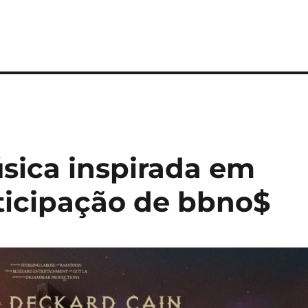
úsica inspirada em
rticipação de bbno$