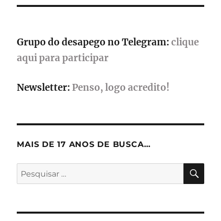
temática
de
verão
Grupo do desapego no Telegram:
clique
aqui para participar
Newsletter:
Penso, logo acredito!
MAIS DE 17 ANOS DE BUSCA…
PES
Pesquisar
por: