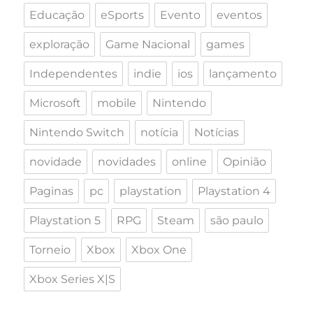
Educação
eSports
Evento
eventos
exploração
Game Nacional
games
Independentes
indie
ios
lançamento
Microsoft
mobile
Nintendo
Nintendo Switch
notícia
Notícias
novidade
novidades
online
Opinião
Paginas
pc
playstation
Playstation 4
Playstation 5
RPG
Steam
são paulo
Torneio
Xbox
Xbox One
Xbox Series X|S