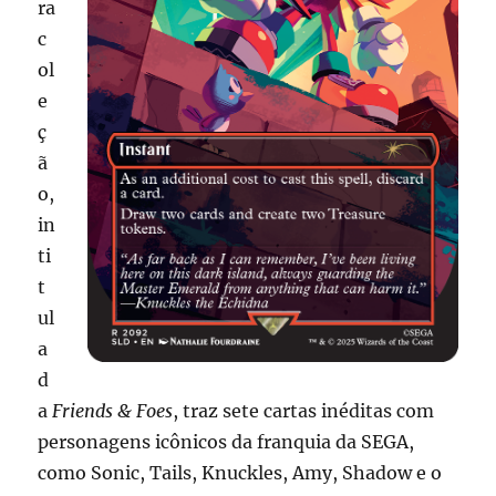
ra
c
ol
e
ç
ã
o,
in
ti
t
ul
a
d
a
Friends & Foes
, traz sete cartas inéditas com
personagens icônicos da franquia da SEGA,
como Sonic, Tails, Knuckles, Amy, Shadow e o